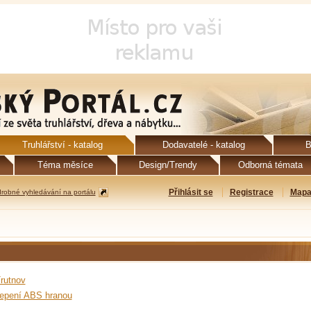
Truhlářství - katalog
Dodavatelé - katalog
B
Téma měsíce
Design/Trendy
Odborná témata
Přihlásit se
Registrace
Mapa
robné vyhledávání na portálu
rutnov
lepení ABS hranou