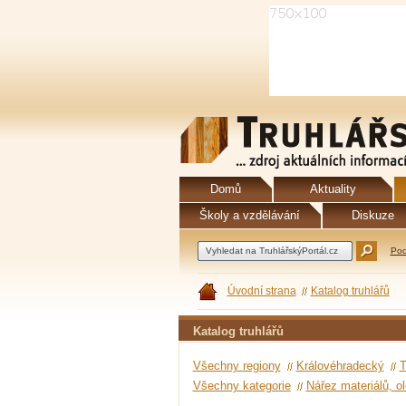
Domů
Aktuality
Školy a vzdělávání
Diskuze
Pod
Úvodní strana
Katalog truhlářů
Katalog truhlářů
Všechny regiony
Královéhradecký
T
Všechny kategorie
Nářez materiálů, o