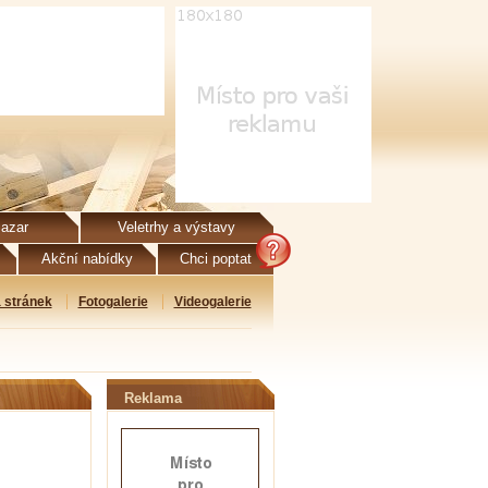
azar
Veletrhy a výstavy
Akční nabídky
Chci poptat
 stránek
Fotogalerie
Videogalerie
Reklama