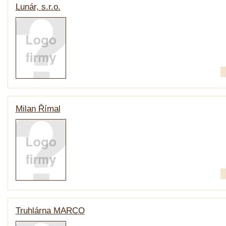
Lunár, s.r.o.
Milan Římal
Truhlárna MARCO