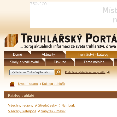
Domů
Aktuality
Truhlářství - katalog
Školy a vzdělávání
Diskuze
Téma měsíce
Podrobné vyhledávání na portálu
Úvodní strana
Katalog truhlářů
Katalog truhlářů
Všechny regiony
Středočeský
Nymburk
Všechny kategorie
Nábytek - masiv