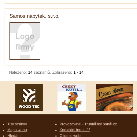
Samos nábytek, s.r.o.
Nalezeno:
14
záznamů, Zobrazeno:
1 - 14
Tisk stránky
Provozovatel - Truhlářský portál.cz
Mapa webu
Kontaktní formulář
Hledání
O tomto webu