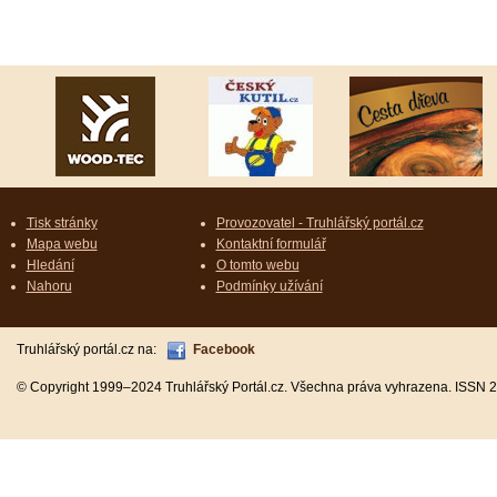
Tisk stránky
Provozovatel - Truhlářský portál.cz
Mapa webu
Kontaktní formulář
Hledání
O tomto webu
Nahoru
Podmínky užívání
Truhlářský portál.cz na:
Facebook
© Copyright 1999–2024 Truhlářský Portál.cz. Všechna práva vyhrazena. ISSN 2