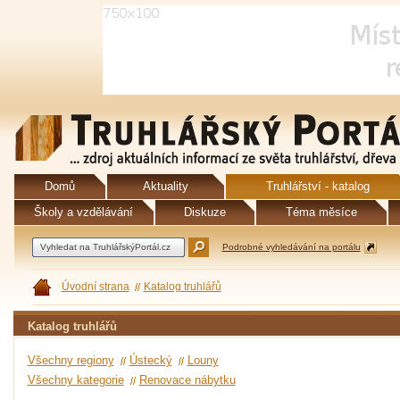
Domů
Aktuality
Truhlářství - katalog
Školy a vzdělávání
Diskuze
Téma měsíce
Podrobné vyhledávání na portálu
Úvodní strana
Katalog truhlářů
Katalog truhlářů
Všechny regiony
Ústecký
Louny
Všechny kategorie
Renovace nábytku