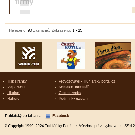
Nalezeno:
90
záznamů, Zobrazeno:
1 - 15
Tisk stránky
Provozovatel - Truhlářský portál.cz
Mapa webu
Kontaktní formulář
Hledání
O tomto webu
Nahoru
Podmínky užívání
Truhlářský portál.cz na:
Facebook
© Copyright 1999–2024 Truhlářský Portál.cz. Všechna práva vyhrazena. ISSN 2