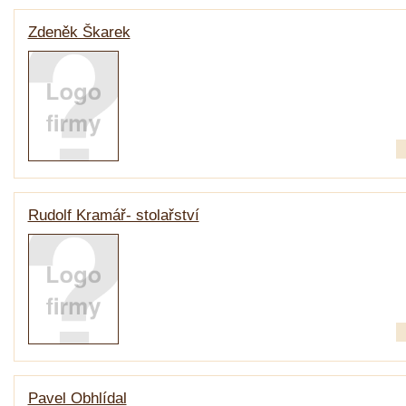
Zdeněk Škarek
Rudolf Kramář- stolařství
Pavel Obhlídal