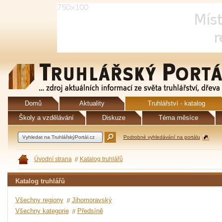
Domů
Aktuality
Truhlářství - katalog
Školy a vzdělávání
Diskuze
Téma měsíce
Podrobné vyhledávání na portálu
Úvodní strana
Katalog truhlářů
Katalog truhlářů
Všechny regiony
Jihomoravský
Všechny kategorie
Předsíně