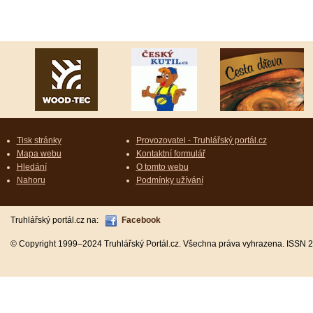
Tisk stránky
Provozovatel - Truhlářský portál.cz
Mapa webu
Kontaktní formulář
Hledání
O tomto webu
Nahoru
Podmínky užívání
Truhlářský portál.cz na:
Facebook
© Copyright 1999–2024 Truhlářský Portál.cz. Všechna práva vyhrazena. ISSN 2