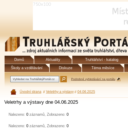
Domů
Aktuality
Truhlářství - katalog
Školy a vzdělávání
Diskuze
Téma měsíce
Podrobné vyhledávání na portálu
Úvodní strana
Veletrhy a výstavy
04.06.2025
Veletrhy a výstavy dne 04.06.2025
Nalezeno:
0
záznamů, Zobrazeno:
0
Nalezeno:
0
záznamů, Zobrazeno:
0