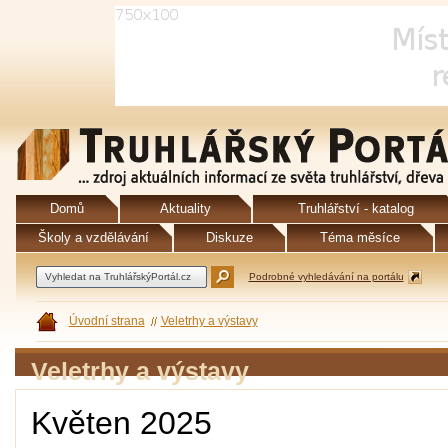
Domů
Aktuality
Truhlářství - katalog
Školy a vzdělávání
Diskuze
Téma měsíce
Podrobné vyhledávání na portálu
Úvodní strana
Veletrhy a výstavy
Veletrhy a výstavy
Květen 2025