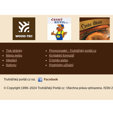
Tisk stránky
Provozovatel - Truhlářský portál.cz
Mapa webu
Kontaktní formulář
Hledání
O tomto webu
Nahoru
Podmínky užívání
Truhlářský portál.cz na:
Facebook
© Copyright 1999–2024 Truhlářský Portál.cz. Všechna práva vyhrazena. ISSN 2