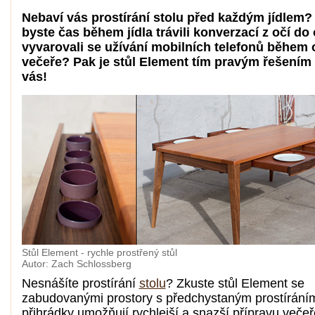
Nebaví vás prostírání stolu před každým jídlem?
byste čas během jídla trávili konverzací z očí do 
vyvarovali se užívání mobilních telefonů během 
večeře? Pak je stůl Element tím pravým řešením
vás!
Stůl Element - rychle prostřený stůl
Autor: Zach Schlossberg
Nesnášíte prostírání
stolu
? Zkuste stůl Element se
zabudovanými prostory s předchystaným prostírání
přihrádky umožňují rychlejší a snazší přípravu večeř