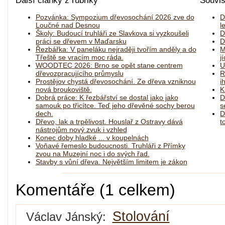
Další články z rubriky
Souvis
Pozvánka: Sympozium dřevosochání 2026 zve do
D
Loučné nad Desnou
l
Školy: Budoucí truhláři ze Slavkova si vyzkoušeli
D
práci se dřevem v Maďarsku
D
Řezbářka: V paneláku nejraději tvořím anděly a do
M
Třeště se vracím moc ráda.
j
WOODTEC 2026: Brno se opět stane centrem
U
dřevozpracujícího průmyslu
R
Prostějov chystá dřevosochání. Ze dřeva vzniknou
i
nová broukoviště.
K
Dobrá práce: K řezbářství se dostal jako jako
D
samouk po třicítce. Teď jeho dřevěné sochy berou
s
dech.
D
Dřevo, lak a trpělivost. Houslař z Ostravy dává
t
nástrojům nový zvuk i vzhled
Konec doby hladké ... v koupelnách
Voňavé řemeslo budoucnosti. Truhláři z Přímky
zvou na Muzejní noc i do svých řad.
Stavby s vůní dřeva. Největším limitem je zákon
Komentáře (1 celkem)
Stolování
Václav Jánský: