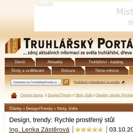
Domů
Aktuality
Truhlářství - katalog
Školy a vzdělávání
Diskuze
Téma měsíce
Podrobné vyhledávání na portálu
Úvodní strana
Design/Trendy
Stoly, židle
Design, trendy: Rychle
Články » Design/Trendy » Stoly, židle
Design, trendy: Rychle prostřený stůl
Ing. Lenka Zástěrová
03.10.2