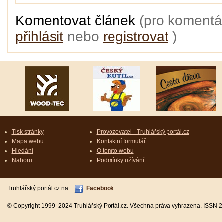
Komentovat článek
(pro komentá
přihlásit
nebo
registrovat
)
Tisk stránky
Provozovatel - Truhlářský portál.cz
Mapa webu
Kontaktní formulář
Hledání
O tomto webu
Nahoru
Podmínky užívání
Truhlářský portál.cz na:
Facebook
© Copyright 1999–2024 Truhlářský Portál.cz. Všechna práva vyhrazena. ISSN 2