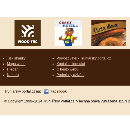
Tisk stránky
Provozovatel - Truhlářský portál.cz
Mapa webu
Kontaktní formulář
Hledání
O tomto webu
Nahoru
Podmínky užívání
Truhlářský portál.cz na:
Facebook
© Copyright 1999–2024 Truhlářský Portál.cz. Všechna práva vyhrazena. ISSN 2