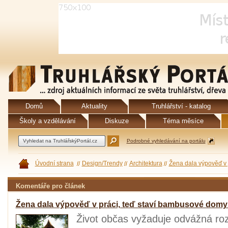
Domů
Aktuality
Truhlářství - katalog
Školy a vzdělávání
Diskuze
Téma měsíce
Podrobné vyhledávání na portálu
Úvodní strana
Design/Trendy
Architektura
Žena dala výpověď v 
Komentáře pro článek
Žena dala výpověď v práci, teď staví bambusové domy 
Život občas vyžaduje odvážná rozh