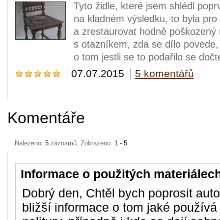
Tyto židle, které jsem shlédl pop
na kladném výsledku, to byla pr
a zrestaurovat hodně poškozený n
s otazníkem, zda se dílo povede, 
o tom jestli se to podařilo se dočt
07.07.2015
5 komentářů
Komentáře
Nalezeno:
5
záznamů, Zobrazeno:
1 - 5
Informace o použitých materiálec
Dobrý den, Chtěl bych poprosit auto
bližší informace o tom jaké používá