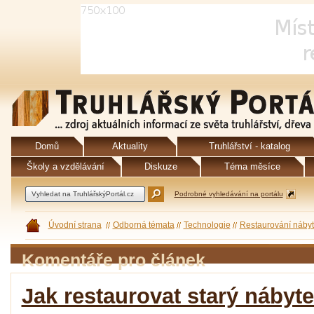
Domů
Aktuality
Truhlářství - katalog
Školy a vzdělávání
Diskuze
Téma měsíce
Podrobné vyhledávání na portálu
Úvodní strana
Odborná témata
Technologie
Restaurování náby
Komentáře pro článek
Jak restaurovat starý nábyte