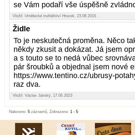
se Vám podaří vše úspěšně zvládnou
Vložil: Umělecké truhlářství Hrozek, 23.08.2015
Židle
To je neskutečná proměna. Něco tak
někdy zkusit a dokázat. Já jsem opr
a s touto se to nedá vůbec srovnáva
pár šroubků a objednal jsem nové el
https://www.tentino.cz/ubrusy-potah
raz dva.
Vložil: Václav Jánský, 17.05.2023
Nalezeno:
5
záznamů, Zobrazeno:
1 - 5