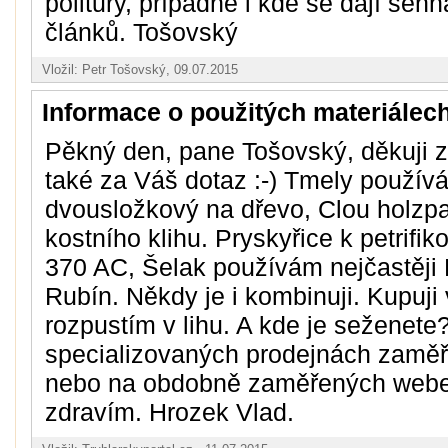
politury, případně i kde se dají sehn
článků. Tošovský
Vložil: Petr Tošovský, 09.07.2015
Informace o použitých materiálec
Pěkný den, pane Tošovský, děkuji 
také za Váš dotaz :-) Tmely používá
dvousložkový na dřevo, Clou holzpas
kostního klihu. Pryskyřice k petrifi
370 AC, Šelak používám nejčastěji
Rubín. Někdy je i kombinuji. Kupuji
rozpustím v lihu. A kde je seženete?
specializovaných prodejnách zaměř
nebo na obdobně zaměřených webec
zdravím. Hrozek Vlad.