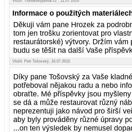
Vložil: Truhlarskyportal.cz , 11.07.2015
Informace o použitých materiálec
Děkuji vám pane Hrozek za podrob
tom jen trošku zorientovat pro vlastn
restaurátorské) výtvory. Držím vám 
budu se těšit na další Vaše příspěv
Vložil: Petr Tošovský, 16.07.2015
Díky pane Tošovský za Vaše kladné
potřeboval nějakou radu a nebo inf
obraťte. Mé příspěvky jsou myšleny
se dá a může restaurovat různý náb
neprezentuji jako návod pro širší veř
aby byly prováděny různé úpravy p
...on ten výsledek by nemusel dopa