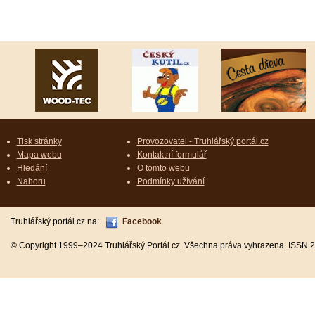
Tisk stránky
Provozovatel - Truhlářský portál.cz
Mapa webu
Kontaktní formulář
Hledání
O tomto webu
Nahoru
Podmínky užívání
Truhlářský portál.cz na:
Facebook
© Copyright 1999–2024 Truhlářský Portál.cz. Všechna práva vyhrazena. ISSN 2