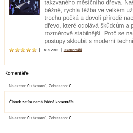
takzvaného měsíčního dřeva. Naši
běžně, rychlá těžba ve velkém už
trochu počká a dovolí přírodě nach
dřevo, které odolává škůdcům a p
rozměrově stabilnější. Proč se 
postupy skloubit s moderní tech
18.09.2015
0 komentářů
Komentáře
Nalezeno:
0
záznamů, Zobrazeno:
0
Článek zatím nemá žádné komentáře
Nalezeno:
0
záznamů, Zobrazeno:
0