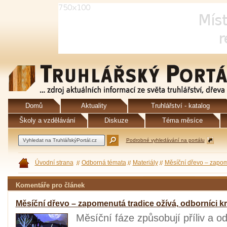
Domů
Aktuality
Truhlářství - katalog
Školy a vzdělávání
Diskuze
Téma měsíce
Podrobné vyhledávání na portálu
Úvodní strana
Odborná témata
Materiály
Měsíční dřevo – zapome
Komentáře pro článek
Měsíční dřevo – zapomenutá tradice ožívá, odborníci kr
Měsíční fáze způsobují příliv a o