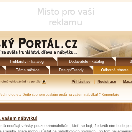
Truhlářství - katalog
Dodavatelé - katalog
B
Téma měsíce
Design/Trendy
Odborná témata
Přihlásit se
Registrace
Mapa
robné vyhledávání na portálu
Technologie
Dejte sbohem otiskům prstů na vašem nábytku!
Komentáře
a vašem nábytku!
tů nedělají vrásky pouze kriminálníkům, kteří se bojí, že kvůli nim bude jeji
é šmouhy, které mohou zůstat na nábytkových površích i po tom nejletmější