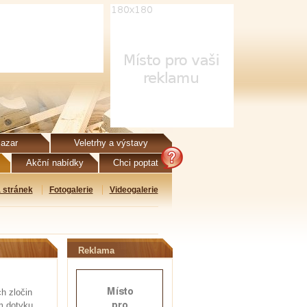
azar
Veletrhy a výstavy
Akční nabídky
Chci poptat
 stránek
Fotogalerie
Videogalerie
Reklama
ch zločin
m dotyku,