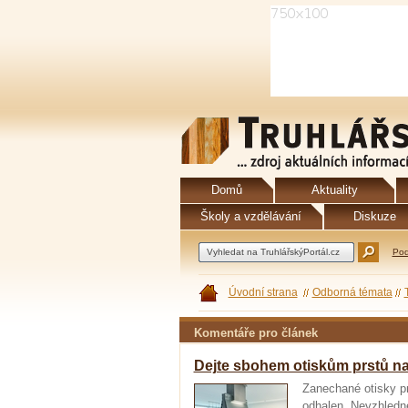
Domů
Aktuality
Školy a vzdělávání
Diskuze
Pod
Úvodní strana
Odborná témata
Komentáře pro článek
Dejte sbohem otiskům prstů n
Zanechané otisky prs
odhalen. Nevzhledn