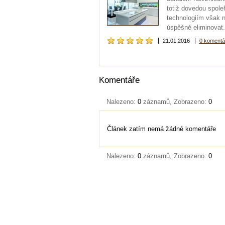
totiž dovedou spole
technologiím však 
úspěšně eliminovat.
21.01.2016
0 komentá
Komentáře
Nalezeno:
0
záznamů, Zobrazeno:
0
Článek zatím nemá žádné komentáře
Nalezeno:
0
záznamů, Zobrazeno:
0