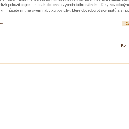
hlivě pokazit dojem i z jinak dokonale vypadajícího nábytku. Díky novodobým
nyní můžete mít na svém nábytku povrchy, které dovedou otisky prstů a šmo
řů
Ce
Kome