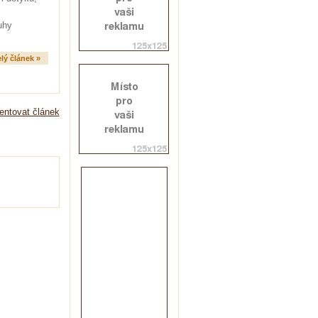
uhy
lý článek »
ntovat článek