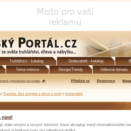
Truhlářství - katalog
Dodavatelé - katalog
B
Téma měsíce
Design/Trendy
Odborná témata
Přihlásit se
Registrace
Mapa
robné vyhledávání na portálu
Trachea: Bez úchytek a přece s nimi!
Komentáře
 nimi!
í stále novými a novými řešeními, které akceptují trend minimalistického inte
nkové úchytkové tvary pro nábytková dvířka.