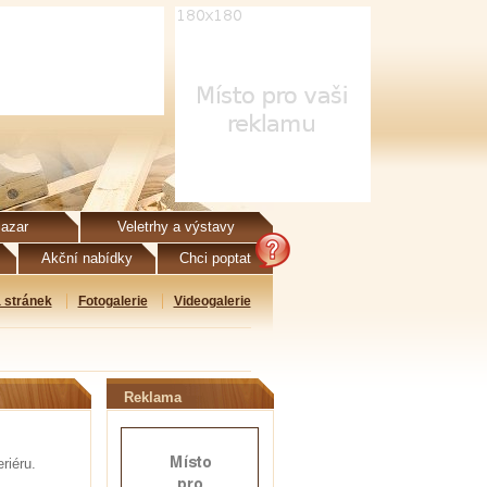
azar
Veletrhy a výstavy
Akční nabídky
Chci poptat
 stránek
Fotogalerie
Videogalerie
Reklama
riéru.