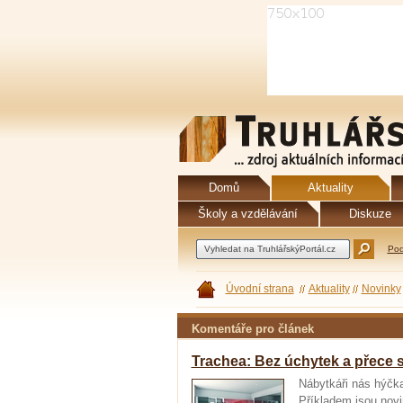
Domů
Aktuality
Školy a vzdělávání
Diskuze
Pod
Úvodní strana
Aktuality
Novinky
Komentáře pro článek
Trachea: Bez úchytek a přece s
Nábytkáři nás hýčkaj
Příkladem jsou novi