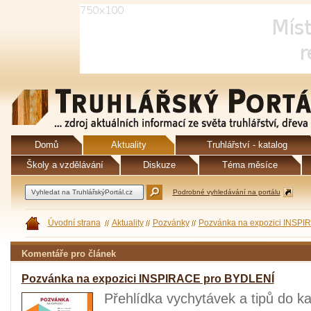
Domů
Aktuality
Truhlářství - katalog
Školy a vzdělávání
Diskuze
Téma měsíce
Podrobné vyhledávání na portálu
Úvodní strana
Aktuality
Pozvánky
Pozvánka na expozici INSP
Komentáře pro článek
Pozvánka na expozici INSPIRACE pro BYDLENÍ
Přehlídka vychytávek a tipů do ka