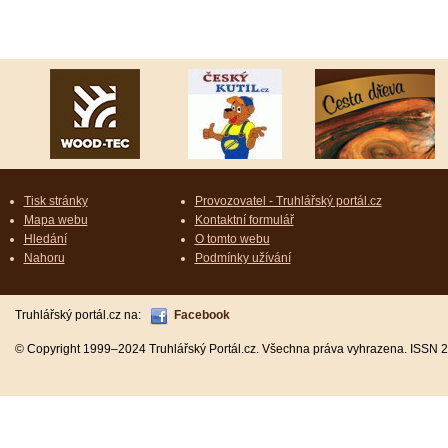
Tisk stránky
Provozovatel - Truhlářský portál.cz
Mapa webu
Kontaktní formulář
Hledání
O tomto webu
Nahoru
Podmínky užívání
Truhlářský portál.cz na:
Facebook
© Copyright 1999–2024 Truhlářský Portál.cz. Všechna práva vyhrazena. ISSN 2