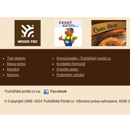
Tisk stránky
Provozovatel - Truhlářský portál.cz
Mapa webu
Kontaktní formulář
Hledání
O tomto webu
Nahoru
Podmínky užívání
Truhlářský portál.cz na:
Facebook
© Copyright 1999–2024 Truhlářský Portál.cz. Všechna práva vyhrazena. ISSN 2