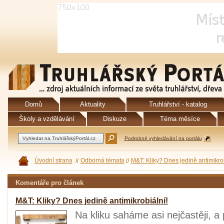
Domů
Aktuality
Truhlářství - katalog
Školy a vzdělávání
Diskuze
Téma měsíce
Podrobné vyhledávání na portálu
Úvodní strana
Odborná témata
M&T: Kliky? Dnes jedině antimikrob
Komentáře pro článek
M&T: Kliky? Dnes jedině antimikrobiální!
Na kliku saháme asi nejčastěji, a