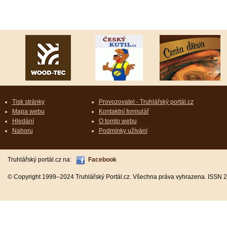
Tisk stránky
Provozovatel - Truhlářský portál.cz
Mapa webu
Kontaktní formulář
Hledání
O tomto webu
Nahoru
Podmínky užívání
Truhlářský portál.cz na:
Facebook
© Copyright 1999–2024 Truhlářský Portál.cz. Všechna práva vyhrazena. ISSN 2