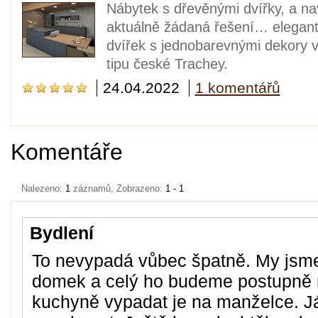
Nábytek s dřevěnými dvířky, a n
aktuálně žádaná řešení… elegant
dvířek s jednobarevnými dekory 
tipu české Trachey.
24.04.2022
1 komentářů
Komentáře
Nalezeno:
1
záznamů, Zobrazeno:
1 - 1
Bydlení
To nevypadá vůbec špatně. My jsme s
domek a celý ho budeme postupně r
kuchyně vypadat je na manželce. Já