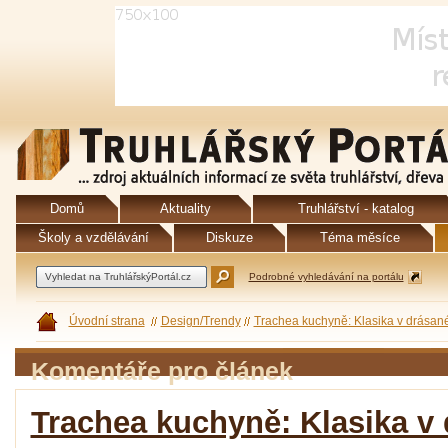
Domů
Aktuality
Truhlářství - katalog
Školy a vzdělávání
Diskuze
Téma měsíce
Podrobné vyhledávání na portálu
Úvodní strana
Design/Trendy
Trachea kuchyně: Klasika v drása
Komentáře pro článek
Trachea kuchyně: Klasika v