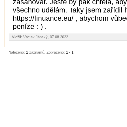
zasahovat. Ještě by pak chtěla, abyc
všechno udělám. Taky jsem zařídil 
https://finuance.eu/ , abychom vůbe
peníze :-) .
Vložil: Václav Jánský, 07.08.2022
Nalezeno:
1
záznamů, Zobrazeno:
1 - 1