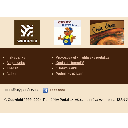
Tisk stránky
Provozovatel - Truhlářský portál.cz
Mapa webu
Kontaktní formulář
Hledání
O tomto webu
Nahoru
Podmínky užívání
Truhlářský portál.cz na:
Facebook
© Copyright 1999–2024 Truhlářský Portál.cz. Všechna práva vyhrazena. ISSN 2