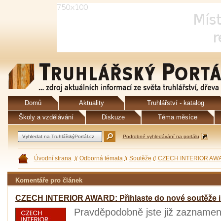
Domů
Aktuality
Truhlářství - katalog
Školy a vzdělávání
Diskuze
Téma měsíce
Podrobné vyhledávání na portálu
Úvodní strana
Odborná témata
Soutěže
CZECH INTERIOR AWARD: 
Komentáře pro článek
CZECH INTERIOR AWARD: Přihlaste do nové soutěže i váš
Pravděpodobně jste již zaznamen