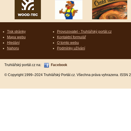
Tisk stránky
Provozovatel - Truhlářský portál.cz
Mapa webu
Kontaktní formulář
Hledání
O tomto webu
Nahoru
Podmínky užívání
Truhlářský portál.cz na:
Facebook
© Copyright 1999–2024 Truhlářský Portál.cz. Všechna práva vyhrazena. ISSN 2