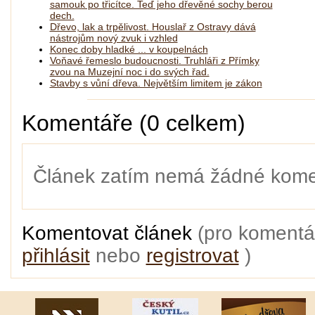
samouk po třicítce. Teď jeho dřevěné sochy berou
dech.
Dřevo, lak a trpělivost. Houslař z Ostravy dává
nástrojům nový zvuk i vzhled
Konec doby hladké ... v koupelnách
Voňavé řemeslo budoucnosti. Truhláři z Přímky
zvou na Muzejní noc i do svých řad.
Stavby s vůní dřeva. Největším limitem je zákon
Komentáře (0 celkem)
Článek zatím nemá žádné kome
Komentovat článek
(pro komentá
přihlásit
nebo
registrovat
)