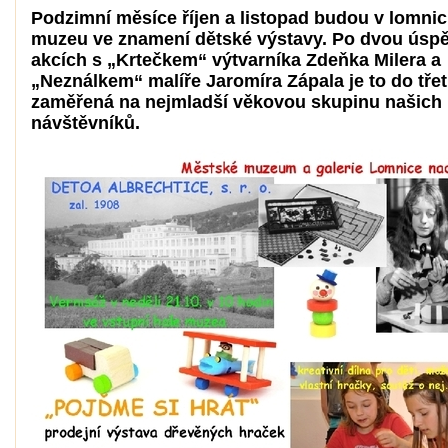
Podzimní měsíce říjen a listopad budou v lomni
muzeu ve znamení dětské výstavy. Po dvou úsp
akcích s „Krtečkem“ výtvarníka Zdeňka Milera a
„Neználkem“ malíře Jaromíra Zápala je to do třeti
zaměřená na nejmladší věkovou skupinu našich
návštěvníků.