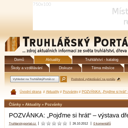
Domů
Aktuality
Truhlářství - katalog
Školy a vzdělávání
Diskuze
Téma měsíce
Podrobné vyhledávání na portálu
Úvodní strana
Aktuality
Pozvánky
POZVÁNKA: „Pojďme si hrát“ 
Články » Aktuality » Pozvánky
POZVÁNKA: „Pojďme si hrát“ – výstava dř
Truhlarskyportal.cz
26.10.2012
0 komentářů