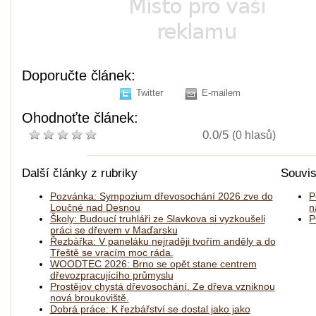
Doporučte článek:
Twitter
E-mailem
Ohodnoťte článek:
0.0/5
(0 hlasů)
Další články z rubriky
Souvis
Pozvánka: Sympozium dřevosochání 2026 zve do
P
Loučné nad Desnou
n
Školy: Budoucí truhláři ze Slavkova si vyzkoušeli
P
práci se dřevem v Maďarsku
Řezbářka: V paneláku nejraději tvořím anděly a do
Třeště se vracím moc ráda.
WOODTEC 2026: Brno se opět stane centrem
dřevozpracujícího průmyslu
Prostějov chystá dřevosochání. Ze dřeva vzniknou
nová broukoviště.
Dobrá práce: K řezbářství se dostal jako jako