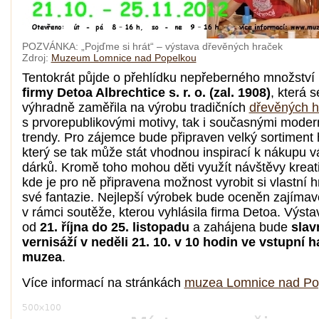
POZVÁNKA: „Pojďme si hrát“ – výstava dřevěných hraček
Zdroj:
Muzeum Lomnice nad Popelkou
Tentokrát půjde o přehlídku nepřeberného množství
firmy Detoa Albrechtice s. r. o. (zal. 1908)
, která s
výhradně zaměřila na výrobu tradičních
dřevěných h
s prvorepublikovými motivy, tak i současnými moder
trendy. Pro zájemce bude připraven velký sortiment 
který se tak může stát vhodnou inspirací k nákupu 
dárků. Kromě toho mohou děti využít návštěvy kreati
kde je pro ně připravena možnost vyrobit si vlastní h
své fantazie. Nejlepší výrobek bude oceněn zajíma
v rámci soutěže, kterou vyhlásila firma Detoa. Výst
od
21. října do 25. listopadu
a zahájena bude
slav
vernisáží v neděli 21. 10. v 10 hodin ve vstupní h
muzea
.
Více informací na stránkách
muzea Lomnice nad Po