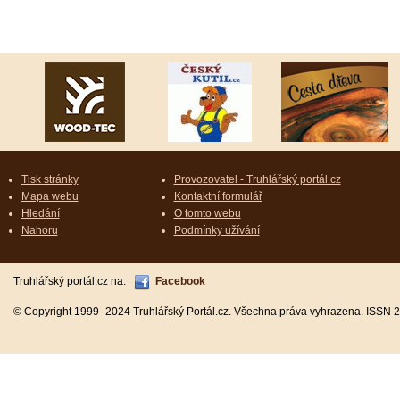
Tisk stránky
Provozovatel - Truhlářský portál.cz
Mapa webu
Kontaktní formulář
Hledání
O tomto webu
Nahoru
Podmínky užívání
Truhlářský portál.cz na:
Facebook
© Copyright 1999–2024 Truhlářský Portál.cz. Všechna práva vyhrazena. ISSN 2