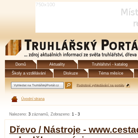
Domů
Aktuality
Truhlářství - katalog
Školy a vzdělávání
Diskuze
Téma měsíce
Podrobné vyhledávání na portálu
Úvodní strana
Nalezeno:
3
záznamů, Zobrazeno:
1 - 3
Dřevo / Nástroje - www.cesta