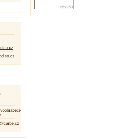
diso.cz
diso.cz
a
evoobrabeci-
z
a@carbe.cz