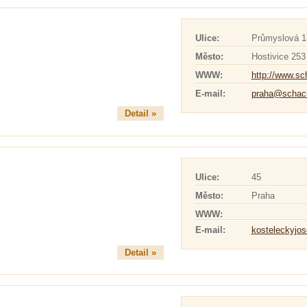
Ulice:
Průmyslová 1
Město:
Hostivice 253
WWW:
http://www.s
E-mail:
praha@schac
Detail »
Ulice:
45
Město:
Praha
WWW:
E-mail:
kosteleckyjo
Detail »