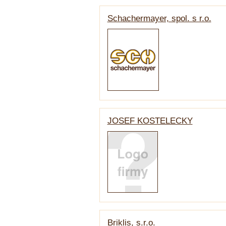
Schachermayer, spol. s r.o.
JOSEF KOSTELECKY
Briklis, s.r.o.