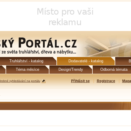
Truhlářství - katalog
Dodavatelé - katalog
B
Téma měsíce
Design/Trendy
Odborná témata
Přihlásit se
Registrace
Mapa
robné vyhledávání na portálu
ů