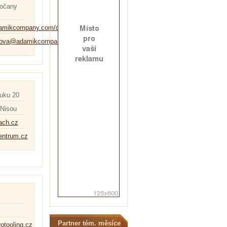
sočany
damikcompany.com/cs/
erova@adamikcompany.com
uku 20
 Nisou
lach.cz
entrum.cz
Partner tém. měsíce
otooling.cz