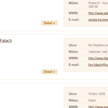
Město:
Praha 9 - Vy
190 00
WWW:
http://www.a
E-mail:
renata.kicm
Detail »
 Falach
Ulice:
Ke Starému b
Město:
Jablonec nad
WWW:
http://www.fa
E-mail:
lisy.falach@c
Detail »
Ulice:
Včelín 1169
Město:
Hulín
WWW:
http://www.eur