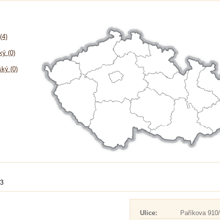
(4)
ý (0)
ký (0)
13
Ulice:
Paříkova 910