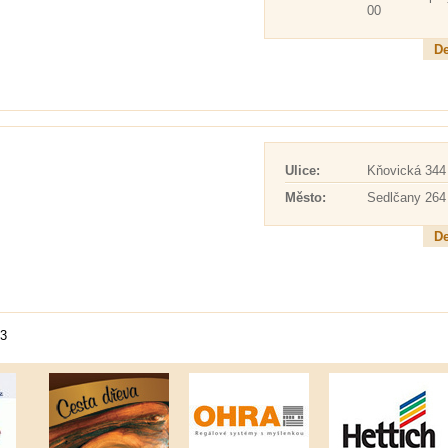
00
De
Ulice:
Kňovická 344
Město:
Sedlčany 264
De
13