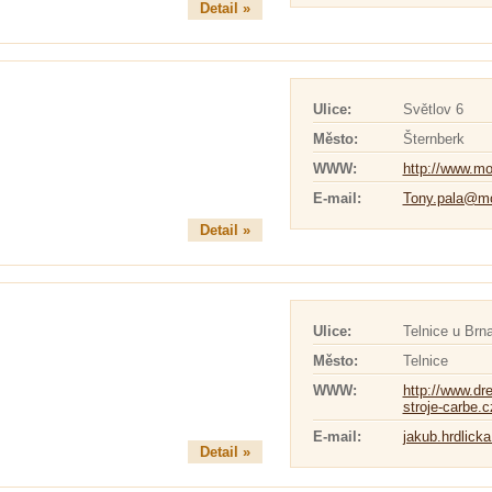
Detail »
Ulice:
Světlov 6
Město:
Šternberk
WWW:
http://www.mo
E-mail:
Tony.pala@mo
Detail »
Ulice:
Telnice u Brn
Město:
Telnice
WWW:
http://www.dr
stroje-carbe.c
E-mail:
jakub.hrdlick
Detail »