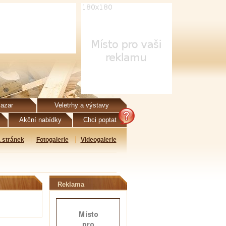
azar
Veletrhy a výstavy
Akční nabídky
Chci poptat
 stránek
Fotogalerie
Videogalerie
Reklama