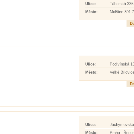
Ulice:
Táborská 335
Město:
Malšice 391 
De
Ulice:
Podivínská 1
Město:
Velké Bílovic
De
Ulice:
Jáchymovská
Město:
Praha - Řepor