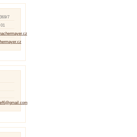
369/7
 01
chachermayer.cz
hermayer.cz
sef6@gmail.com