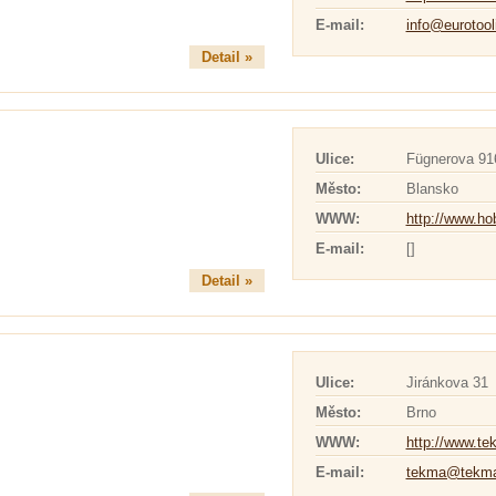
E-mail:
info@eurotool
Detail »
Ulice:
Fügnerova 91
Město:
Blansko
WWW:
http://www.ho
E-mail:
[]
Detail »
Ulice:
Jiránkova 31
Město:
Brno
WWW:
http://www.te
E-mail:
tekma@tekma