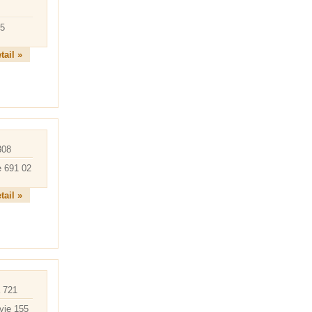
75
tail »
308
e 691 02
tail »
 721
yje 155