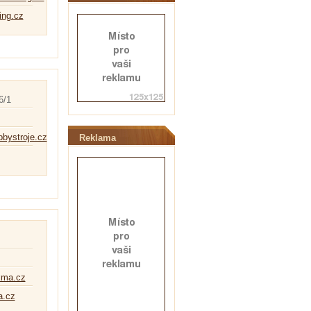
ing.cz
6/1
bbystroje.cz
Reklama
kma.cz
.cz