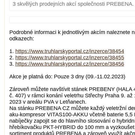
3 skvělých prodejních akcí společnosti PREBENA.
Podrobné informaci k jednotlivým akcím naleznete n
odkazech:
1.
https://www.truhlarskyportal.cz/inzerce/38454
2.
https://www.truhlarskyportal.cz/inzerce/38455
3.
https://www.truhlarskyportal.cz/inzerce/38456
Akce je platná do: Pouze 3 dny (09.-11.02.2023)
Zároveň můžete navštívit stánek PREBENY (HALA 4
č. 407) v rámci konání veletrhu Střechy Praha 9. až 
2023 v areálu PVA v Letňanech.
Na stánku PREBENA CZ můžete každý veletržní den
aku-kompresor VITAS100-AKKU včetně baterie 5,5 
nabíječky zapojit se do hlavního slosování o hybridn
hřebíkovačku PKT-HYBRID do 100 mm a vyzkoušet 
sortiment produktů PREBENA a zároveň využít akční