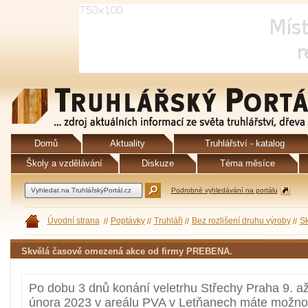
Domů
Aktuality
Truhlářství - katalog
Školy a vzdělávání
Diskuze
Téma měsíce
Podrobné vyhledávání na portálu
Úvodní strana
Poptávky
Truhláři
Bez rozlišení druhu výroby
Sk
Skvělá časově omezená akce od firmy PREBENA.
Po dobu 3 dnů konání veletrhu Střechy Praha 9. až
února 2023 v areálu PVA v Letňanech máte možnos