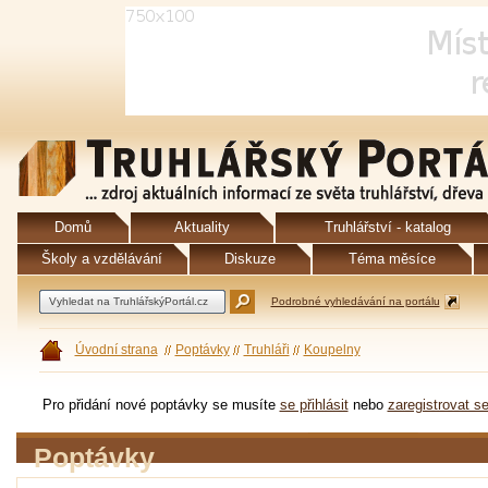
Domů
Aktuality
Truhlářství - katalog
Školy a vzdělávání
Diskuze
Téma měsíce
Podrobné vyhledávání na portálu
Úvodní strana
Poptávky
Truhláři
Koupelny
Pro přidání nové poptávky se musíte
se přihlásit
nebo
zaregistrovat s
Poptávky