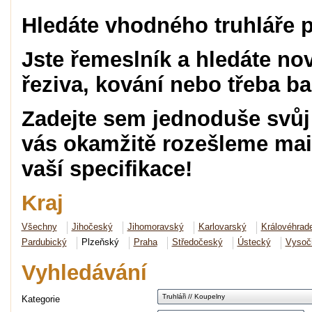
Hledáte vhodného truhláře p
Jste řemeslník a hledáte no
řeziva, kování nebo třeba b
Zadejte sem jednoduše svůj
vás okamžitě rozešleme mai
vaší specifikace!
Kraj
Všechny
Jihočeský
Jihomoravský
Karlovarský
Královéhrad
Pardubický
Plzeňský
Praha
Středočeský
Ústecký
Vysoč
Vyhledávání
Truhláři // Koupelny
Kategorie