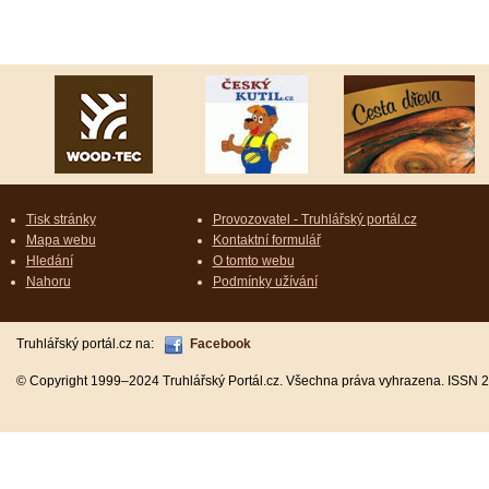
Tisk stránky
Provozovatel - Truhlářský portál.cz
Mapa webu
Kontaktní formulář
Hledání
O tomto webu
Nahoru
Podmínky užívání
Truhlářský portál.cz na:
Facebook
© Copyright 1999–2024 Truhlářský Portál.cz. Všechna práva vyhrazena. ISSN 2