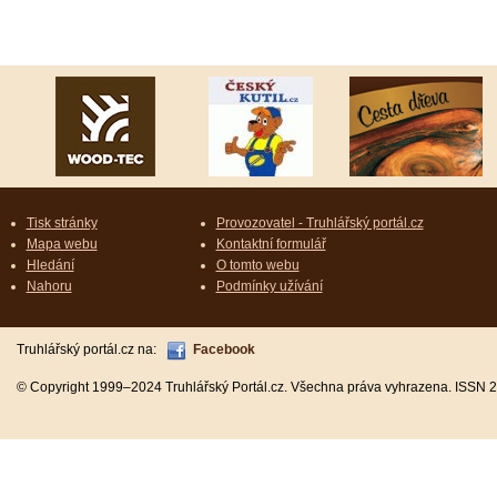
Tisk stránky
Provozovatel - Truhlářský portál.cz
Mapa webu
Kontaktní formulář
Hledání
O tomto webu
Nahoru
Podmínky užívání
Truhlářský portál.cz na:
Facebook
© Copyright 1999–2024 Truhlářský Portál.cz. Všechna práva vyhrazena. ISSN 2