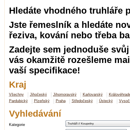
Hledáte vhodného truhláře p
Jste řemeslník a hledáte no
řeziva, kování nebo třeba b
Zadejte sem jednoduše svůj
vás okamžitě rozešleme mai
vaší specifikace!
Kraj
Všechny
Jihočeský
Jihomoravský
Karlovarský
Královéhrad
Pardubický
Plzeňský
Praha
Středočeský
Ústecký
Vysoč
Vyhledávání
Truhláři // Koupelny
Kategorie