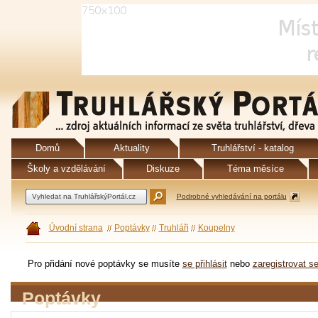
Domů
Aktuality
Truhlářství - katalog
Školy a vzdělávání
Diskuze
Téma měsíce
Podrobné vyhledávání na portálu
Úvodní strana
Poptávky
Truhláři
Koupelny
Pro přidání nové poptávky se musíte
se přihlásit
nebo
zaregistrovat s
Poptávky