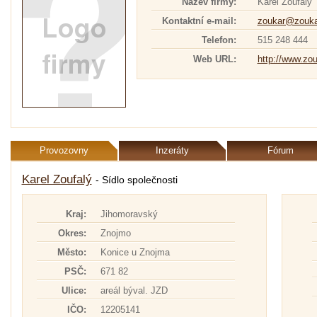
Název firmy:
Karel Zoufalý
Kontaktní e-mail:
zoukar@zouka
Telefon:
515 248 444
Web URL:
http://www.zou
Provozovny
Inzeráty
Fórum
Karel Zoufalý
- Sídlo společnosti
Kraj:
Jihomoravský
Okres:
Znojmo
Město:
Konice u Znojma
PSČ:
671 82
Ulice:
areál býval. JZD
IČO:
12205141