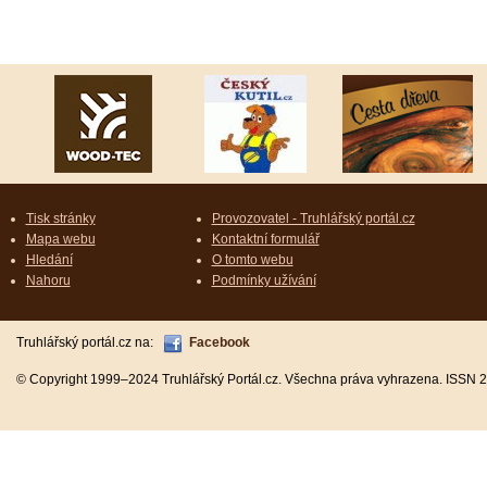
Tisk stránky
Provozovatel - Truhlářský portál.cz
Mapa webu
Kontaktní formulář
Hledání
O tomto webu
Nahoru
Podmínky užívání
Truhlářský portál.cz na:
Facebook
© Copyright 1999–2024 Truhlářský Portál.cz. Všechna práva vyhrazena. ISSN 2