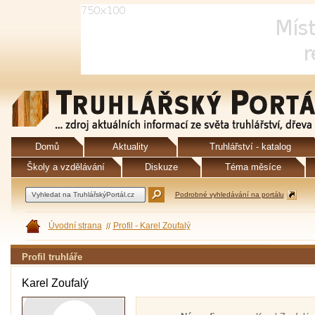
Domů
Aktuality
Truhlářství - katalog
Školy a vzdělávání
Diskuze
Téma měsíce
Podrobné vyhledávání na portálu
Úvodní strana
Profil - Karel Zoufalý
Profil truhláře
Karel Zoufalý