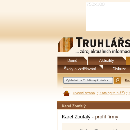
Domů
Aktuality
Školy a vzdělávání
Diskuze
Pod
Úvodní strana
Katalog truhlářů
Karel Zoufalý
Karel Zoufalý -
profil firmy