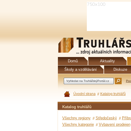
Domů
Aktuality
Školy a vzdělávání
Diskuze
Pod
Úvodní strana
Katalog truhlářů
Katalog truhlářů
Všechny regiony
Středočeský
Příb
Všechny kategorie
Vybavení prodejen