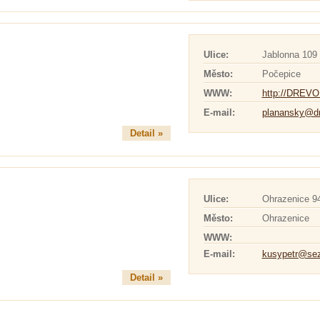
Ulice:
Jablonna 109
Město:
Počepice
WWW:
http://DREV
E-mail:
planansky@dr
Detail »
Ulice:
Ohrazenice 9
Město:
Ohrazenice
WWW:
E-mail:
kusypetr@se
Detail »