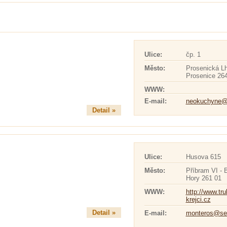
Ulice:
čp. 1
Město:
Prosenická Lh
Prosenice 26
WWW:
E-mail:
neokuchyne@
Detail »
Ulice:
Husova 615
Město:
Příbram VI - 
Hory 261 01
WWW:
http://www.tru
krejci.cz
Detail »
E-mail:
monteros@se