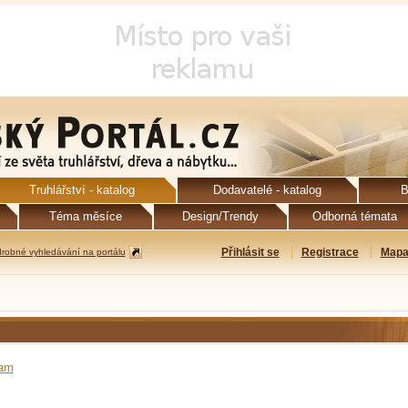
Truhlářství - katalog
Dodavatelé - katalog
B
Téma měsíce
Design/Trendy
Odborná témata
Přihlásit se
Registrace
Mapa
robné vyhledávání na portálu
ram