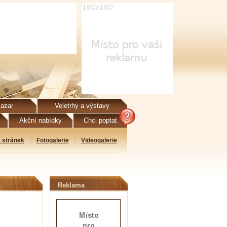
azar
Veletrhy a výstavy
Akční nabídky
Chci poptat
 stránek
Fotogalerie
Videogalerie
Reklama