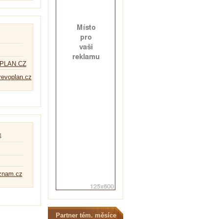
OPLAN.CZ
evoplan.cz
4
znam.cz
Partner tém. měsíce