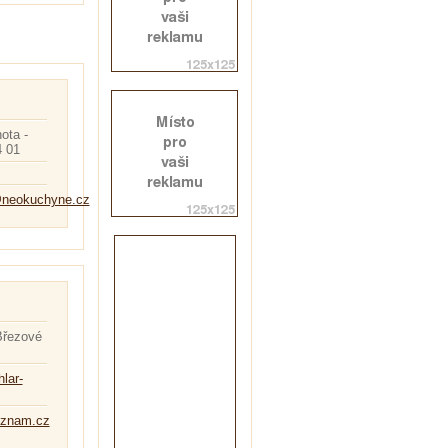
ota -
4 01
neokuchyne.cz
Březové
hlar-
znam.cz