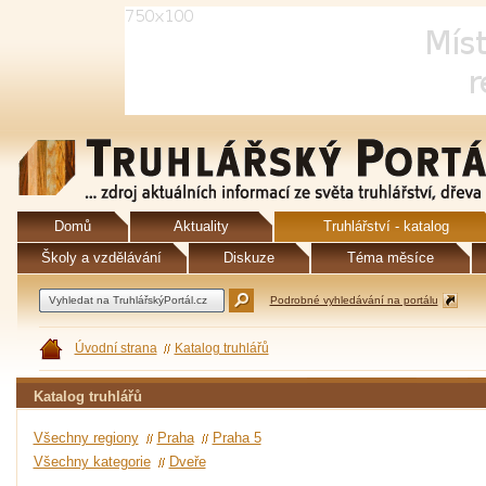
Domů
Aktuality
Truhlářství - katalog
Školy a vzdělávání
Diskuze
Téma měsíce
Podrobné vyhledávání na portálu
Úvodní strana
Katalog truhlářů
Katalog truhlářů
Všechny regiony
Praha
Praha 5
Všechny kategorie
Dveře