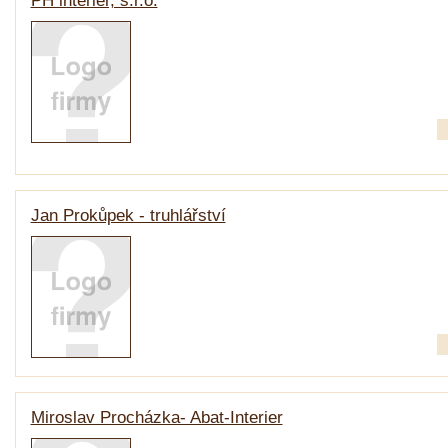
PH interiér, s.r.o.
Jan Prokůpek - truhlářství
Miroslav Procházka- Abat-Interier