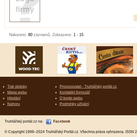
Nalezeno:
80
záznamů, Zobrazeno:
1 - 15
Tisk stránky
Provozovatel - Truhlářský portál.cz
Mapa webu
Kontaktní formulář
Hledání
O tomto webu
Nahoru
Podmínky užívání
Truhlářský portál.cz na:
Facebook
© Copyright 1999–2024 Truhlářský Portál.cz. Všechna práva vyhrazena. ISSN 2