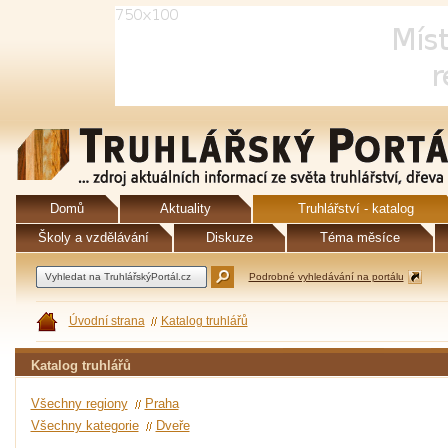
Domů
Aktuality
Truhlářství - katalog
Školy a vzdělávání
Diskuze
Téma měsíce
Podrobné vyhledávání na portálu
Úvodní strana
Katalog truhlářů
Katalog truhlářů
Všechny regiony
Praha
Všechny kategorie
Dveře