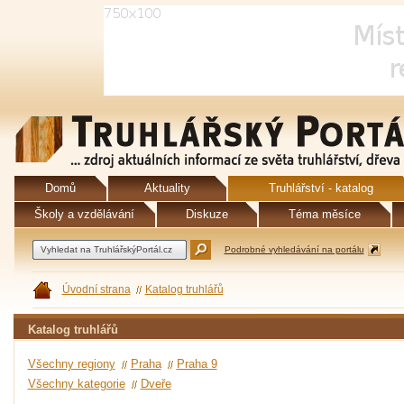
Domů
Aktuality
Truhlářství - katalog
Školy a vzdělávání
Diskuze
Téma měsíce
Podrobné vyhledávání na portálu
Úvodní strana
Katalog truhlářů
Katalog truhlářů
Všechny regiony
Praha
Praha 9
Všechny kategorie
Dveře