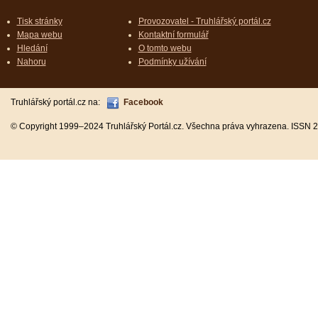
Tisk stránky
Provozovatel - Truhlářský portál.cz
Mapa webu
Kontaktní formulář
Hledání
O tomto webu
Nahoru
Podmínky užívání
Truhlářský portál.cz na:
Facebook
© Copyright 1999–2024 Truhlářský Portál.cz. Všechna práva vyhrazena. ISSN 2