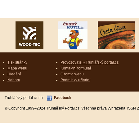
Tisk stránky
Provozovatel - Truhlářský portál.cz
Mapa webu
Kontaktní formulář
Hledání
O tomto webu
Nahoru
Podmínky užívání
Truhlářský portál.cz na:
Facebook
© Copyright 1999–2024 Truhlářský Portál.cz. Všechna práva vyhrazena. ISSN 2