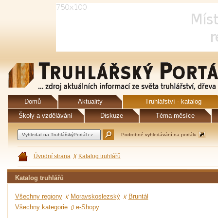
Domů
Aktuality
Truhlářství - katalog
Školy a vzdělávání
Diskuze
Téma měsíce
Podrobné vyhledávání na portálu
Úvodní strana
Katalog truhlářů
Katalog truhlářů
Všechny regiony
Moravskoslezský
Bruntál
Všechny kategorie
e-Shopy