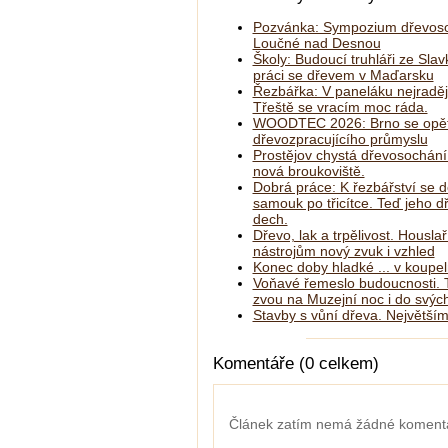
Pozvánka: Sympozium dřevoso
Loučné nad Desnou
Školy: Budoucí truhláři ze Slav
práci se dřevem v Maďarsku
Řezbářka: V paneláku nejraděj
Třeště se vracím moc ráda.
WOODTEC 2026: Brno se opět
dřevozpracujícího průmyslu
Prostějov chystá dřevosochání
nová broukoviště.
Dobrá práce: K řezbářství se d
samouk po třicítce. Teď jeho 
dech.
Dřevo, lak a trpělivost. Housla
nástrojům nový zvuk i vzhled
Konec doby hladké ... v koupe
Voňavé řemeslo budoucnosti. T
zvou na Muzejní noc i do svých
Stavby s vůní dřeva. Největším
Komentáře (0 celkem)
Článek zatím nemá žádné koment