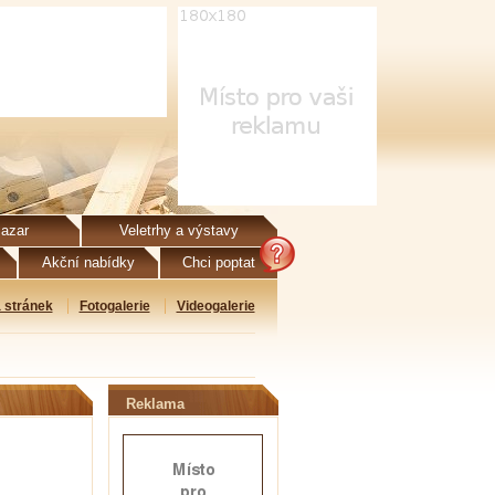
azar
Veletrhy a výstavy
Akční nabídky
Chci poptat
 stránek
Fotogalerie
Videogalerie
Reklama