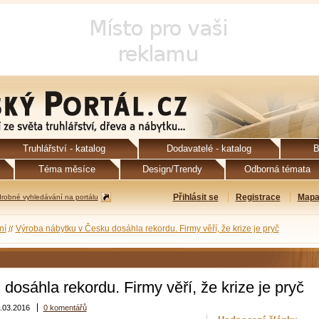
Truhlářství - katalog
Dodavatelé - katalog
B
Téma měsíce
Design/Trendy
Odborná témata
Přihlásit se
Registrace
Mapa
robné vyhledávání na portálu
ní
Výroba nábytku v Česku dosáhla rekordu. Firmy věří, že krize je pryč
osáhla rekordu. Firmy věří, že krize je pryč
.03.2016
0 komentářů