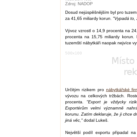
Zdroj: NADOP
Dosud nejúspěšnějším byl pro tuzems
za 41,65 miliardy korun.
"Vypadá to, 
Vývoz vzrostl o 14,9 procenta na 24,
procenta na 15,75 miliardy korun
tuzemští nábytkáři naopak nejvíce v
Určitým rizikem pro
nábytkářské fir
vývozu na celkových tržbách. Rost
procenta.
"Export je vždycky riz
Exportérům velmi významně nahráv
korunu. Zatím deklaruje, že ji chce drž
jiná věc,"
dodal Lukeš.
Největší podíl exportu připadal 