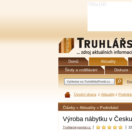
Domů
Aktuality
Školy a vzdělávání
Diskuze
Pod
Úvodní strana
Aktuality
Podniká
Články » Aktuality » Podnikání
Výroba nábytku v Česku d
Truhlarskyportal.cz
22