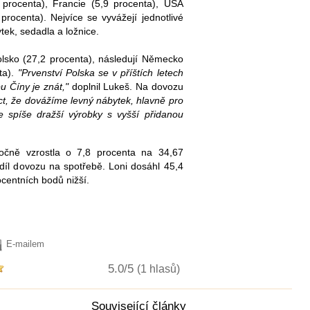
 procenta), Francie (5,9 procenta), USA
 procenta). Nejvíce se vyvážejí jednotlivé
tek, sedadla a ložnice.
lsko (27,2 procenta), následují Německo
ta).
"Prvenství Polska se v příštích letech
u Číny je znát,"
doplnil Lukeš. Na dovozu
ct, že dovážíme levný nábytek, hlavně pro
 spíše dražší výrobky s vyšší přidanou
očně vzrostla o 7,8 procenta na 34,67
díl dovozu na spotřebě. Loni dosáhl 45,4
ocentních bodů nižší.
E-mailem
5.0/5
(1 hlasů)
Související články