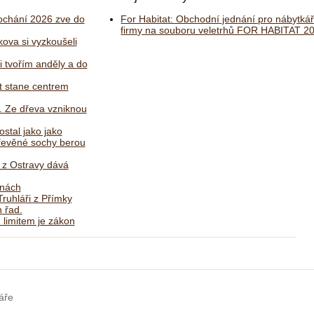
chání 2026 zve do
For Habitat: Obchodní jednání pro nábytká
firmy na souboru veletrhů FOR HABITAT 2
kova si vyzkoušeli
i tvořím anděly a do
 stane centrem
. Ze dřeva vzniknou
ostal jako jako
dřevěné sochy berou
ř z Ostravy dává
lnách
ruhláři z Přímky
 řad.
 limitem je zákon
áře