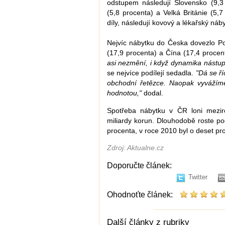
odstupem následují Slovensko (9,3
(5,8 procenta) a Velká Británie (5,7
díly, následují kovový a lékařský náby
Nejvíc nábytku do Česka dovezlo Po
(17,9 procenta) a Čína (17,4 procen
asi nezmění, i když dynamika nástup
se nejvíce podílejí sedadla.
"Dá se ří
obchodní řetězce. Naopak vyvážíme
hodnotou,"
dodal.
Spotřeba nábytku v ČR loni mezir
miliardy korun. Dlouhodobě roste po
procenta, v roce 2010 byl o deset pr
Zdroj: Aktualne.cz
Doporučte článek:
Twitter
Ohodnoťte článek:
Další články z rubriky