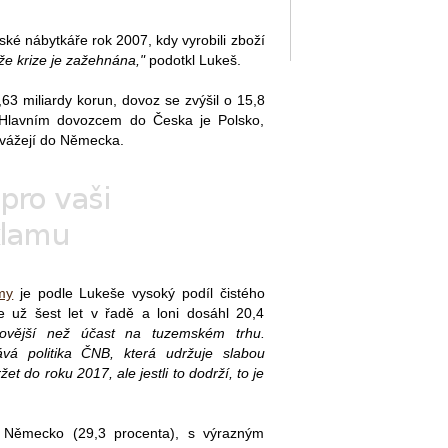
ké nábytkáře rok 2007, kdy vyrobili zboží
že krize je zažehnána,"
podotkl Lukeš.
63 miliardy korun, dovoz se zvýšil o 15,8
. Hlavním dovozcem do Česka je Polsko,
yvážejí do Německa.
my
je podle Lukeše vysoký podíl čistého
e už šest let v řadě a loni dosáhl 20,4
ikovější než účast na tuzemském trhu.
á politika ČNB, která udržuje slabou
et do roku 2017, ale jestli to dodrží, to je
na Německo (29,3 procenta), s výrazným