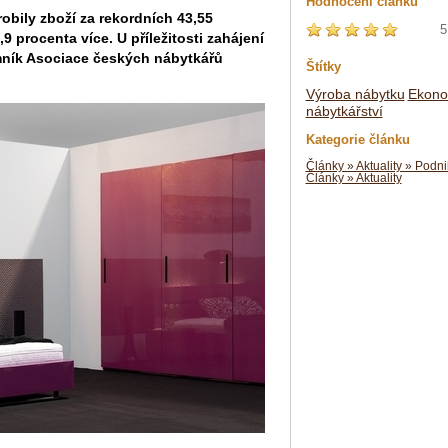
Hodnocení článku
obily zboží za rekordních 43,55
5
,9 procenta více. U příležitosti zahájení
emník Asociace českých nábytkářů
Štítky
Výroba nábytku
Ekono
nábytkářství
Kategorie článku
Články » Aktuality » Podni
Články » Aktuality