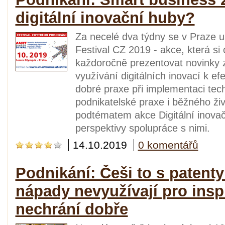
digitální inovační huby?
Za necelé dva týdny se v Praze u
Festival CZ 2019 - akce, která si 
každoročně prezentovat novinky z
využívání digitálních inovací k efe
dobré praxe při implementaci tec
podnikatelské praxe i běžného ži
podtématem akce Digitální inovačn
perspektivy spolupráce s nimi.
14.10.2019
0 komentářů
Podnikání: Češi to s patenty
nápady nevyužívají pro inspi
nechrání dobře