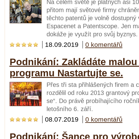
Na celém světě je platných asi 10
přitom mají světové firmy chráněn
těchto patentů je volně dostupný
Espacenet a Patentscope. Jen mál
dokáže je využít pro svůj byznys.
18.09.2019
0 komentářů
Podnikání: Zakládáte malou 
programu Nastartujte se.
Přes tři sta přihlášených firem a
rozdělil od roku 2013 grantový p
se“. Do právě probíhajícího roční
letošního 6. září.
08.07.2019
0 komentářů
Podnikání: Šance pro výrob