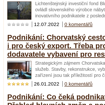
Lichtenštejnský investiční fond 
ovládl slovenského výrobce nábytk
inovativního podnikatele z posled
12.07.2022
0 komentářů
Podnikání: Chorvatský cestov
i pro český export. Třeba pr
dodavatele vybavení pro res
Strategickým zájmem Chorvatska j
služeb. Stavby, rekonstrukce, vyb
zařízení jsou tak příležitostí pro
26.01.2022
0 komentářů
Podnikání: Co čeká podnikat