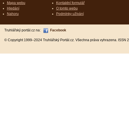
Mapa webu
Kontaktní formulář
Hledání
O tomto webu
Nahoru
Podmínky užívání
Truhlářský portál.cz na:
Facebook
© Copyright 1999–2024 Truhlářský Portál.cz. Všechna práva vyhrazena. ISSN 2