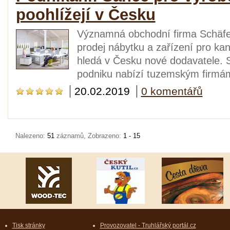
poohlížejí v Česku
Významná obchodní firma Schäfer
prodej nábytku a zařízení pro kan
hledá v Česku nové dodavatele. 
podniku nabízí tuzemským firmá
20.02.2019
0 komentářů
Nalezeno:
51
záznamů, Zobrazeno:
1 - 15
Tisk stránky
Provozovatel - Truhlářský portál.cz