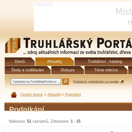
Domů
Aktuality
Truhlářství - katalog
Školy a vzdělávání
Diskuze
Téma měsíce
Podrobné vyhledávání na portálu
Úvodní strana
Aktuality
Podnikání
Podnikání
Nalezeno:
51
záznamů, Zobrazeno:
1 - 15