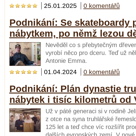
25.01.2025
0 komentářů
Podnikání: Se skateboardy p
nábytkem, po němž lezou dě
Nevěděl co s přebytečným dřevem
vyrobí něco pro dceru. Teď už něko
Antonie Emma.
01.04.2024
0 komentářů
Podnikání: Plán dynastie tr
nábytek i tisíc kilometrů od
Už v páté generaci si v rodině Je
z otce na syna truhlářské řemeslo
125 let a teď chce víc rozšířit p
dalších evropských zemí. V nové st