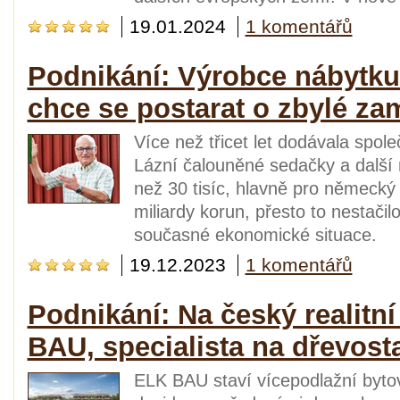
19.01.2024
1 komentářů
Podnikání: Výrobce nábytku 
chce se postarat o zbylé z
Více než třicet let dodávala spo
Lázní čalouněné sedačky a další n
než 30 tisíc, hlavně pro německý 
miliardy korun, přesto to nestačil
současné ekonomické situace.
19.12.2023
1 komentářů
Podnikání: Na český realitní
BAU, specialista na dřevost
ELK BAU staví vícepodlažní bytové