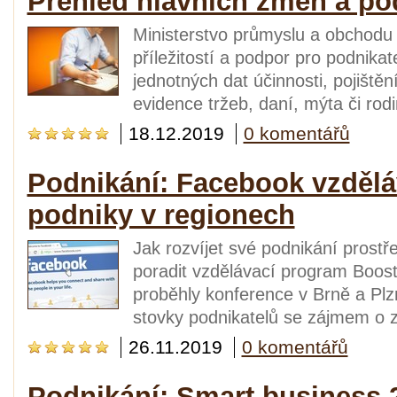
Přehled hlavních změn a po
Ministerstvo průmyslu a obchodu 
příležitostí a podpor pro podnikat
jednotných dat účinnosti, pojiště
evidence tržeb, daní, mýta či rod
18.12.2019
0 komentářů
Podnikání: Facebook vzděláv
podniky v regionech
Jak rozvíjet své podnikání prostře
poradit vzdělávací program Boost
proběhly konference v Brně a Plzni
stovky podnikatelů se zájmem o zl
26.11.2019
0 komentářů
Podnikání: Smart business 