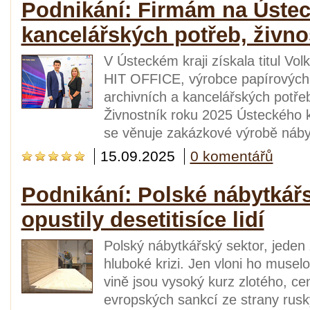
Podnikání: Firmám na Ústec
kancelářských potřeb, živno
V Ústeckém kraji získala titul V
HIT OFFICE, výrobce papírových 
archivních a kancelářských potře
Živnostník roku 2025 Ústeckého k
se věnuje zakázkové výrobě nábyt
15.09.2025
0 komentářů
Podnikání: Polské nábytkářst
opustily desetitisíce lidí
Polský nábytkářský sektor, jeden 
hluboké krizi. Jen vloni ho musel
vině jsou vysoký kurz zlotého, ce
evropských sankcí ze strany rusk