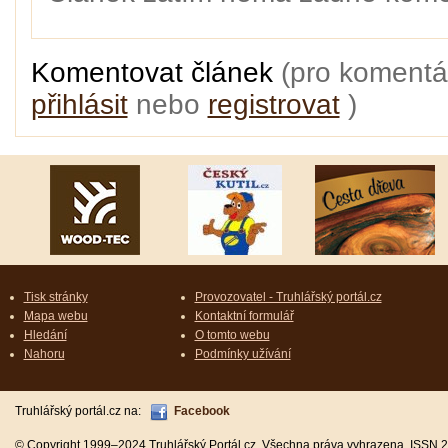
Komentovat článek
(pro komentá
přihlásit
nebo
registrovat
)
Tisk stránky
Provozovatel - Truhlářský portál.cz
Mapa webu
Kontaktní formulář
Hledání
O tomto webu
Nahoru
Podmínky užívání
Truhlářský portál.cz na:
Facebook
© Copyright 1999–2024 Truhlářský Portál.cz. Všechna práva vyhrazena. ISSN 2