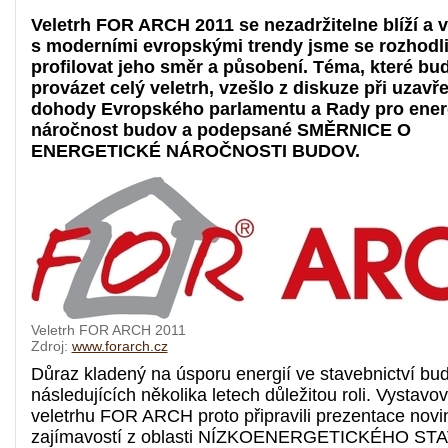
Veletrh FOR ARCH 2011 se nezadržitelne blíží a 
s moderními evropskými trendy jsme se rozhodl
profilovat jeho směr a působení. Téma, které bu
provázet celý veletrh, vzešlo z diskuze při uzavře
dohody Evropského parlamentu a Rady pro ener
náročnost budov a podepsané SMĚRNICE O
ENERGETICKÉ NÁROČNOSTI BUDOV.
Veletrh FOR ARCH 2011
Zdroj:
www.forarch.cz
Důraz kladený na úsporu energií ve stavebnictví bud
následujících několika letech důležitou roli. Vystavov
veletrhu FOR ARCH proto připravili prezentace novi
zajímavostí z oblasti NÍZKOENERGETICKÉHO STA