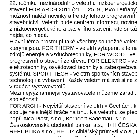
22. ročníku mezinárodního veletrhu nízkoenergetic
stavení FOR ARCH 2011 (21. – 25. 9., PVA Letňany
možnost nalézt novinky a trendy tohoto progresivní
stavebnictví. Veletrh bude centrem informací, novin
z nízkoenergetického a pasivního stavení, kde si ka
najde, co hledá.
Hlavní téma prostoupí také všechny soubežné veletr
kterými jsou: FOR THERM - veletrh vytápění, alterna
zdrojů energie a vzduchotechniky, FOR WOOD - vel
progresivního stavení ze dřeva, FOR ELEKTRO - ve
elektrotechniky, osvětlovací techniky a zabezpečova
systému, SPORT TECH - veletrh sportovních staveb,
technologií a vybavení. Každý veletrh má své silné 
v radách vystavovatelů.
Mezi nejvýznamnější vystavovatele můžeme zařadit 
společnosti:
FOR ARCH - Největší stavební veletrh v Čechách, k
spojuje nejsilnější hráče na trhu. Na veletrhu se pře
např. Alca Plast, s.r.o., Berndorf Baderbau, s.r.o.,
Československá obchodní banka, a.s., H+H ČESKÁ
REPUBLIKA s.r.o., HELUZ cihlářský průmysl v.o.s.