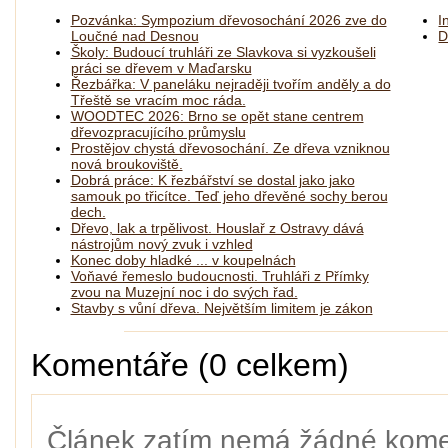
Pozvánka: Sympozium dřevosochání 2026 zve do
I
Loučné nad Desnou
D
Školy: Budoucí truhláři ze Slavkova si vyzkoušeli
práci se dřevem v Maďarsku
Řezbářka: V paneláku nejraději tvořím anděly a do
Třeště se vracím moc ráda.
WOODTEC 2026: Brno se opět stane centrem
dřevozpracujícího průmyslu
Prostějov chystá dřevosochání. Ze dřeva vzniknou
nová broukoviště.
Dobrá práce: K řezbářství se dostal jako jako
samouk po třicítce. Teď jeho dřevěné sochy berou
dech.
Dřevo, lak a trpělivost. Houslař z Ostravy dává
nástrojům nový zvuk i vzhled
Konec doby hladké ... v koupelnách
Voňavé řemeslo budoucnosti. Truhláři z Přímky
zvou na Muzejní noc i do svých řad.
Stavby s vůní dřeva. Největším limitem je zákon
Komentáře (0 celkem)
Článek zatím nemá žádné kome