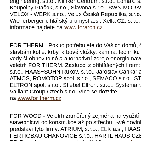
engineering, s.r.o., Klinker Centrum, s.r.o., Lomax, s.
Koupelny Ptáček, s.r.o., Slavona s.r.o., SWN MORAVI
VELOX - WERK s.r.o., Velux Česká Republika, s.r.o.
Wienerberger cihlářský promysl a.s., Xella CZ, s.r.o
informace najdete na
www.forarch.cz
.
FOR THERM - Pokud potřebujete do Vašich domů, č
stavbám kotle, krby, krbové vložky, kamna, techniku
vody či obnovitelné a alternativní zdroje energie navš
veletrh FOR THERM. Zástupci z přihlášených firem:
s.r.o., HAAS+SOHN Rukov, s.r.o., Jaroslav Cankar 
ATMOS, ROMOTOP spol. s r.o., SEMACO s.r.o., S
ELTRON spol. s r.o., Stiebel Eltron, s.r.o., Systemair, 
Vaillant Group Czech s.r.o. Více se dozvíte
na
www.for-therm.cz
FOR WOOD - Veletrh zaměřený zejména na využití 
stavebnictví od konstrukce až po střechu. Své novi
představí tyto firmy: ATRIUM, s.r.o., ELK a.s., HAAS
FERTIGBAU CHANOVICE s.r.o., HARTL HAUS CZEC