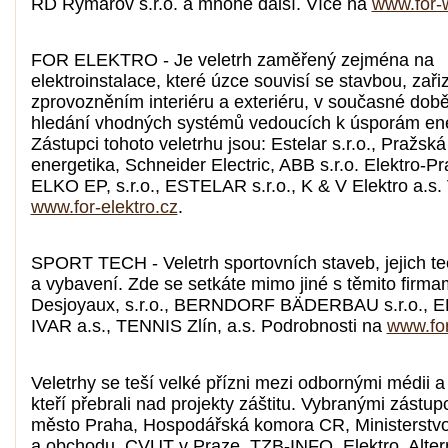
RD Rýmařov s.r.o. a mnohé další. Více na
www.for-
FOR ELEKTRO - Je veletrh zaměřený zejména na
elektroinstalace, které úzce souvisí se stavbou, zař
zprovozněním interiéru a exteriéru, v současné době
hledání vhodných systémů vedoucích k úsporám ene
Zástupci tohoto veletrhu jsou: Estelar s.r.o., Pražská
energetika, Schneider Electric, ABB s.r.o. Elektro-Pr
ELKO EP, s.r.o., ESTELAR s.r.o., K & V Elektro a.s.
www.for-elektro.cz
.
SPORT TECH - Veletrh sportovních staveb, jejich te
a vybavení. Zde se setkáte mimo jiné s těmito firma
Desjoyaux, s.r.o., BERNDORF BÄDERBAU s.r.o., EK
IVAR a.s., TENNIS Zlín, a.s. Podrobnosti na
www.for
Veletrhy se teší velké přízni mezi odbornými médii a
kteří přebrali nad projekty záštitu. Vybranými zástupc
město Praha, Hospodářská komora CR, Ministerstv
a obchodu, CVUT v Praze, TZB-INFO, Elektro, Altern