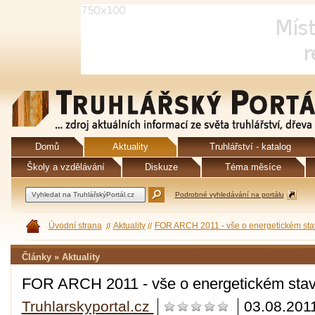
Domů
Aktuality
Truhlářství - katalog
Školy a vzdělávání
Diskuze
Téma měsíce
Podrobné vyhledávání na portálu
Úvodní strana
Aktuality
FOR ARCH 2011 - vše o energetickém sta
Články » Aktuality
FOR ARCH 2011 - vše o energetickém stav
Truhlarskyportal.cz
03.08.201