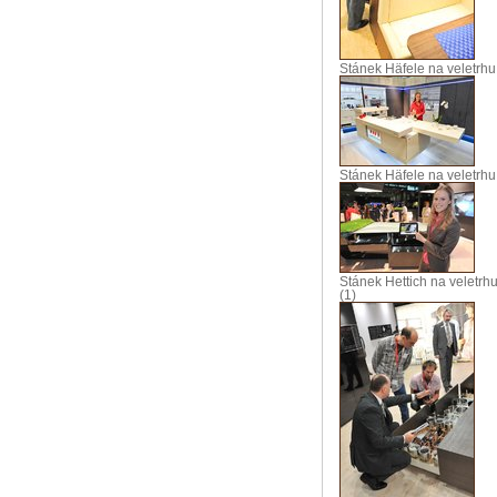
Stánek Häfele na veletrhu
Stánek Häfele na veletrhu
Stánek Hettich na veletrh
(1)