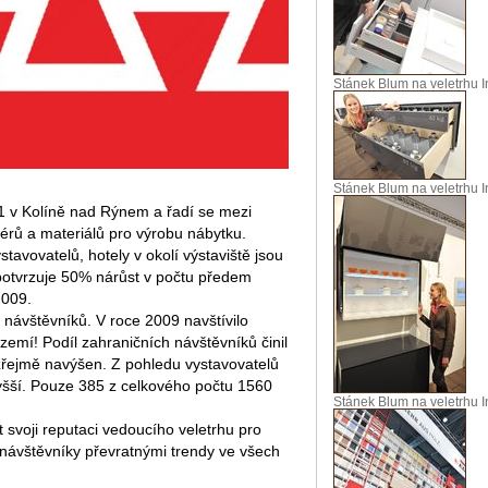
Stánek Blum na veletrhu I
Stánek Blum na veletrhu I
11 v Kolíně nad Rýnem a řadí se mezi
iérů a materiálů pro výrobu nábytku.
tavovatelů, hotely v okolí výstaviště jsou
potvrzuje 50% nárůst v počtu předem
2009.
návštěvníků. V roce 2009 navštívilo
emí! Podíl zahraničních návštěvníků činil
zřejmě navýšen. Z pohledu vystavovatelů
yšší. Pouze 385 z celkového počtu 1560
Stánek Blum na veletrhu I
 svoji reputaci vedoucího veletrhu pro
t návštěvníky převratnými trendy ve všech