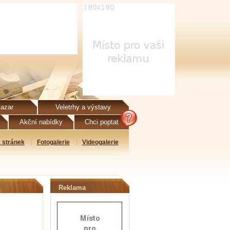
azar
Veletrhy a výstavy
Akční nabídky
Chci poptat
 stránek
Fotogalerie
Videogalerie
Reklama