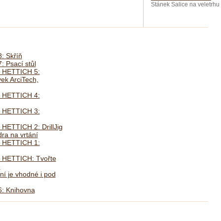
Stánek Salice na veletrhu 
8: Skříň
: Psací stůl
y HETTICH 5:
ek ArciTech,
y HETTICH 4:
y HETTICH 3:
HETTICH 2: DrillJig
ra na vrtání
y HETTICH 1:
y HETTICH: Tvořte
e
í je vhodné i pod
6: Knihovna