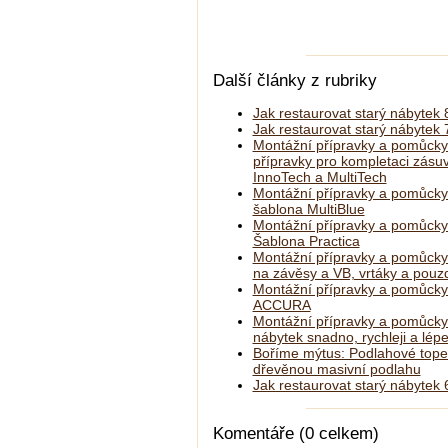
Další články z rubriky
Jak restaurovat starý nábytek 
Jak restaurovat starý nábytek 7
Montážní přípravky a pomůck
přípravky pro kompletaci zásuv
InnoTech a MultiTech
Montážní přípravky a pomůck
šablona MultiBlue
Montážní přípravky a pomůck
Šablona Practica
Montážní přípravky a pomůcky 
na závěsy a VB, vrtáky a pouzd
Montážní přípravky a pomůck
ACCURA
Montážní přípravky a pomůck
nábytek snadno, rychleji a lép
Boříme mýtus: Podlahové topen
dřevěnou masivní podlahu
Jak restaurovat starý nábytek 
Komentáře (0 celkem)