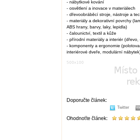
- nábytkové kování
- osvětlení a inovace v materiálech
- dřevoobráběcí stroje, nástroje a te
- materiály a dekorativní povrchy (la
ABS hrany, barvy, laky, lepidla)
- čalounictví, textil a kůže
- přírodní materiály a interiér (dřevo
- komponenty a ergonomie (polotovary
interiérové dveře, modulární nábytek
Doporučte článek:
Twitter
Ohodnoťte článek: