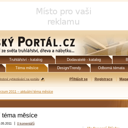
Truhlářství - katalog
Dodavatelé - katalog
B
Téma měsíce
Design/Trendy
Odborná témata
Přihlásit se
Registrace
Mapa
robné vyhledávání na portálu
erzum 2011 – aktuální téma měsíce
í téma měsíce
.05.2011
0 komentářů