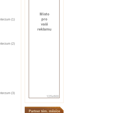
nterzum (1)
nterzum (2)
nterzum (3)
Partner tém. měsíce