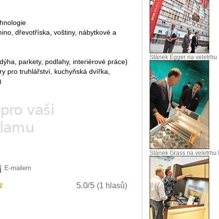
chnologie
mino, dřevotříska, voštiny, nábytkové a
Stánek Egger na veletrhu 
, dýha, parkety, podlahy, interiérové práce)
 pro truhlářství, kuchyňská dvířka,
)
Stánek Grass na veletrhu 
E-mailem
5.0/5
(1 hlasů)