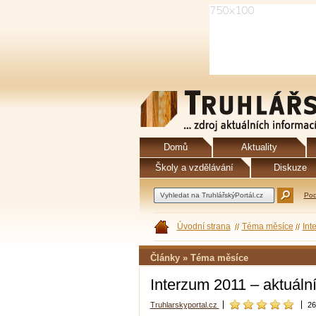
Domů
Aktuality
Školy a vzdělávání
Diskuze
Pod
Úvodní strana
Téma měsíce
Int
Články » Téma měsíce
Interzum 2011 – aktuáln
Truhlarskyportal.cz
26