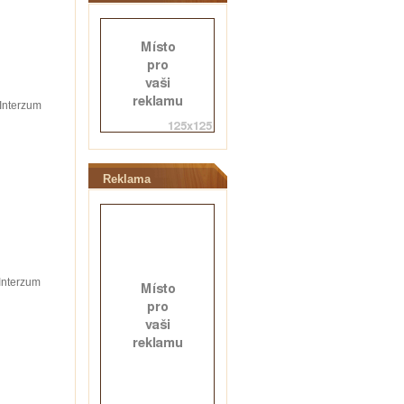
Interzum
Reklama
Interzum