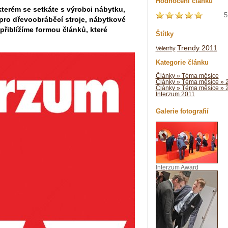
Hodnocení článku
kterém se setkáte s výrobci nábytku,
5
 pro dřevoobráběcí stroje, nábytkové
přiblížíme formou článků, které
Štítky
Trendy 2011
Veletrhy
Kategorie článku
Články » Téma měsíce
Články » Téma měsíce » 
Články » Téma měsíce » 
Interzum 2011
Galerie fotografií
Interzum Award