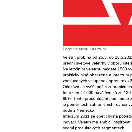
Logo veletrhu Interzum
Veletrh probíhá od 25.5. do 28.5.20
přední světové veletrhy v oboru inter
Na letošním veletrhu najdete 1560 vys
prakticky plně obsazené a Interzum 
zamluvených vstupenek oproti roku 
Očekává se vyšší počet zahraničních 
Interzum 47 000 návštěvníků ze 130 z
65%. Tento procentuální podíl bude 
je poměr těch zahraničních rovněž v
bude z Německa.
Interzum 2011 se opět chystá potvrdit
inovaci. Veletrh má ambici inspirova
sedmi produktových segmentech: