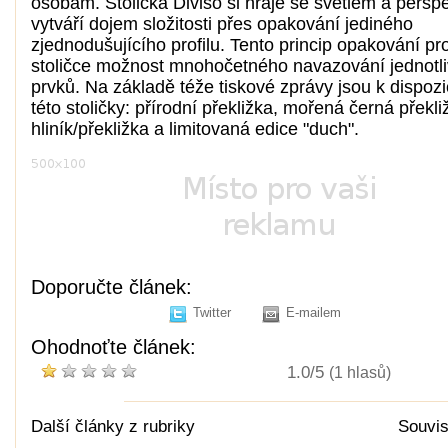
osobám. Stolička Diviso si hraje se světlem a perspe
vytváří dojem složitosti přes opakování jediného
zjednodušujícího profilu. Tento princip opakování pr
stoličce možnost mnohočetného navazování jednotl
prvků. Na základě téže tiskové zprávy jsou k dispozi
této stoličky: přírodní překližka, mořená černá překli
hliník/překližka a limitovaná edice "duch".
Doporučte článek:
Twitter
E-mailem
Ohodnoťte článek:
1.0/5
(1 hlasů)
Další články z rubriky
Souvis