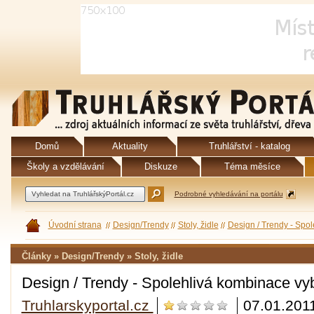
Domů
Aktuality
Truhlářství - katalog
Školy a vzdělávání
Diskuze
Téma měsíce
Podrobné vyhledávání na portálu
Úvodní strana
Design/Trendy
Stoly, židle
Design / Trendy - Spol
Články » Design/Trendy » Stoly, židle
Design / Trendy - Spolehlivá kombinace vyb
Truhlarskyportal.cz
07.01.201