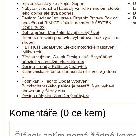
Slovenské stoly ze skejtů. Super!
D
Nábytek Jindřicha Halabaly vznikl v minulém století,
l
jeho obliba ale trvá dodnes
D
Design: Jednací souprava Organix Privacy Box od
D
společnosti RIM CZ získala ocenění NÁBYTEK
s
ROKU 2023
Dobrá práce: Manželé dávají druhý život
thonetkám. Obří poptávku vybudovali bez výloh i e-
shopu.
HETTICH LegaDrive: Elektromotorické nastavení
výšky stolu
Představujeme: Cupak Design: ručně vyráběný
nábytek s osobitým charakterem
Design, trendy: Květinový nábytek
Knihovnička nebo odkládací stolek? Vše v jednom
…
Podnikání - Techo: Dodat vybavení
Buckinghamského paláce je prestiž. Nyní vybaví
showroomy Škody Auto.
Design nábytku: Zamlžený nábytek
Komentáře (0 celkem)
Článek zatím nemá žádné kome