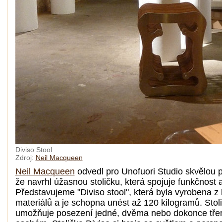
Diviso Stool
Zdroj:
Neil Macqueen
Neil Macqueen
odvedl pro Unofuori Studio skvělou p
že navrhl úžasnou stoličku, která spojuje funkčnost a
Představujeme "Diviso stool", která byla vyrobena z
materiálů a je schopna unést až 120 kilogramů. Stol
umožňuje posezení jedné, dvěma nebo dokonce tř