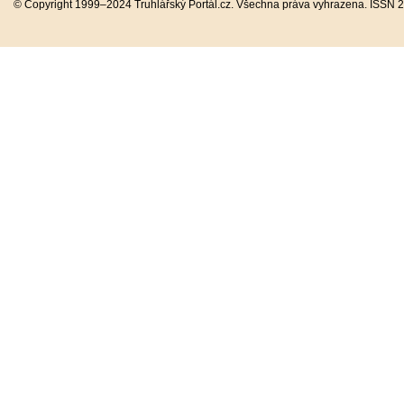
© Copyright 1999–2024 Truhlářský Portál.cz. Všechna práva vyhrazena. ISSN 2