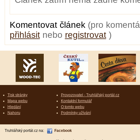
Komentovat článek
(pro komentá
přihlásit
nebo
registrovat
)
Tisk stránky
Provozovatel - Truhlářský portál.cz
Mapa webu
Kontaktní formulář
Hledání
O tomto webu
Nahoru
Podmínky užívání
Truhlářský portál.cz na:
Facebook