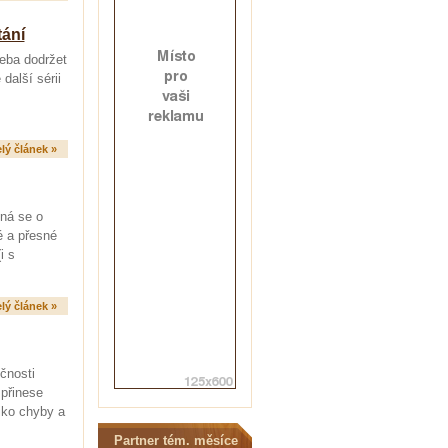
tání
řeba dodržet
další sérii
lý článek »
dná se o
é a přesné
i s
lý článek »
čnosti
přinese
iko chyby a
Partner tém. měsíce