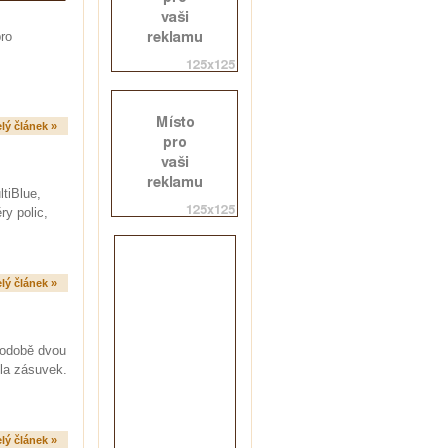
ro
lý článek »
tiBlue,
y polic,
lý článek »
podobě dvou
ela zásuvek.
lý článek »