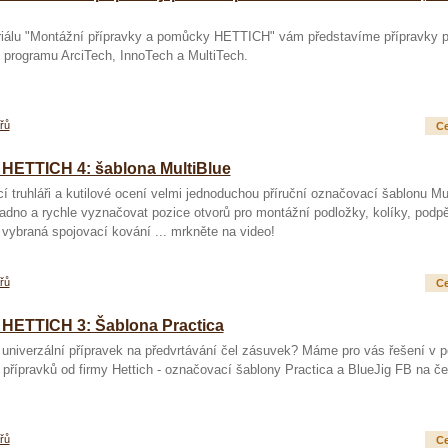
eriálu "Montážní přípravky a pomůcky HETTICH" vám představíme přípravky p
 programu ArciTech, InnoTech a MultiTech.
řů
Ce
 HETTICH 4: šablona MultiBlue
í truhláři a kutilové ocení velmi jednoduchou příruční označovací šablonu Mul
adno a rychle vyznačovat pozice otvorů pro montážní podložky, kolíky, podpěr
vybraná spojovací kování ... mrkněte na video!
řů
Ce
 HETTICH 3: Šablona Practica
univerzální přípravek na předvrtávání čel zásuvek? Máme pro vás řešení v 
přípravků od firmy Hettich - označovací šablony Practica a BlueJig FB na č
řů
Ce