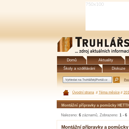
Domů
Aktuality
Školy a vzdělávání
Diskuze
Pod
Úvodní strana
Téma měsíce
20
Montážní přípravky a pomůcky HETT
Nalezeno:
6
záznamů, Zobrazeno:
1 - 6
Montážní přípravky a pomůcky 