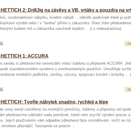
ETTICH 2: DrillJig na závěsy a VB, vrtáky a pouzdra na vr
ů, rozebíratelnost nábytku, kvalitní nářadí ... několik podmínek které je pot
zakázkové výrobě nebo i v "terénu" přímo u zákazníka. Dnes Vám předvedeme 
 kterými budete mít u zákazníka zaručeně úspěch ... (i s videoukázkou).
řů
Ce
y HETTICH 1: ACCURA
o seriálu si představíme univerzální vrtací šablonu a přípravek ACCURA. Je
ípravek stavebnicovitého systému s mnohostranným použitím. Umožňuje rychl
instalovat montážní podložky, závěsy, výsuvy, spojovací kování i úchytky ... (
řů
Ce
HETTICH: Tvořte nábytek snadno, rychleji a lépe
 vás nový seriál zaměřený na montážní pomůcky, šablony a přípravky od spole
ám představíme základní sadu pomůcek, které vám zrychlí výrobní proces a 
áce. Jejich používáním vám odpadne zdlouhavá fáze rozměřování, sníží se riz
je mnohem přesnější. Seznamte se prosím ...