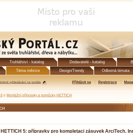
Truhlářství - katalog
Dodavatelé - katalog
B
Téma měsíce
Design/Trendy
Odborná témata
Přihlásit se
Registrace
Mapa
robné vyhledávání na portálu
16
Montážní přípravky a pomůcky HETTICH
ICH
HETTICH 5: přípravky pro kompletaci zásuvek ArciTech, I