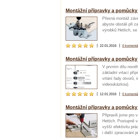
Montážní přípravky a pomůcky H
Přesná montáž závěs
abyste obstáli při 
výrobků Hettich, se
22.01.2016
0 komentá
Montážní přípravky a pomůck
V prvním dílu novéh
základní vrtací př
vrtání řady otvorů, 
videoukázkou).
12.01.2016
0 komentá
Montážní přípravky a pomůcky 
Připravili jsme pro
Hettich. Postupně v
vyšší efektivitu pr
i další zpracování 