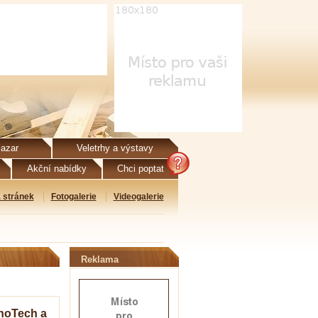
azar
Veletrhy a výstavy
Akční nabídky
Chci poptat
 stránek
Fotogalerie
Videogalerie
Reklama
nnoTech a