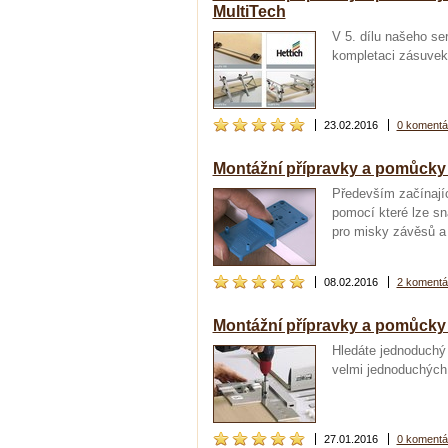
MultiTech
V 5. dílu našeho s
kompletaci zásuvek
23.02.2016
0 komentá
Montážní přípravky a pomůcky
Především začínajíc
pomocí které lze sn
pro misky závěsů a 
08.02.2016
2 komentá
Montážní přípravky a pomůcky
Hledáte jednoduchý 
velmi jednoduchých 
27.01.2016
0 komentá