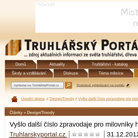
Domů
Aktuality
Truhlářství - katalog
Školy a vzdělávání
Diskuze
Téma měsíce
Podrobné vyhledávání na portálu
Úvodní strana
Design/Trendy
Vyšlo další číslo zpravodaje pro mi
Články » Design/Trendy
Vyšlo další číslo zpravodaje pro milovníky 
Truhlarskyportal.cz
31.12.201