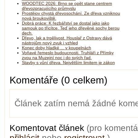
WOODTEC 2026: Brno se opět stane centrem
dřevozpracujícího průmyslu
Prostějov chystá dřevosochání. Ze dřeva vzniknou
nová broukoviště.
Dobrá práce: K řezbářství se dostal jako jako
samouk po třicítce. Teď jeho dřevěné sochy berou
dech.
Dřevo, lak a trpělivost. Houslař z Ostravy dává
nástrojům nový zvuk i vzhled
Konec doby hladké ... v koupelnách
Voňavé řemeslo budoucnosti. Truhláři z Přímky
zvou na Muzejní noc i do svých řad.
Stavby s vůní dřeva. Největším limitem je zákon
Komentáře (0 celkem)
Článek zatím nemá žádné kome
Komentovat článek
(pro komentá
přihlásit
nebo
registrovat
)