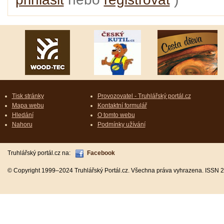
Tisk stránky
Provozovatel - Truhlářský portál.cz
Mapa webu
Kontaktní formulář
Hledání
O tomto webu
Nahoru
Podmínky užívání
Truhlářský portál.cz na:
Facebook
© Copyright 1999–2024 Truhlářský Portál.cz. Všechna práva vyhrazena. ISSN 2