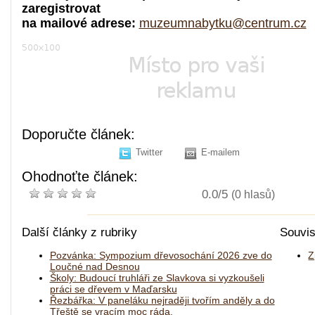
zaregistrovat
na mailové adrese:
muzeumnabytku@centrum.cz
Doporučte článek:
Twitter
E-mailem
Ohodnoťte článek:
0.0/5
(0 hlasů)
Další články z rubriky
Souvis
Pozvánka: Sympozium dřevosochání 2026 zve do
Z
Loučné nad Desnou
Školy: Budoucí truhláři ze Slavkova si vyzkoušeli
práci se dřevem v Maďarsku
Řezbářka: V paneláku nejraději tvořím anděly a do
Třeště se vracím moc ráda.