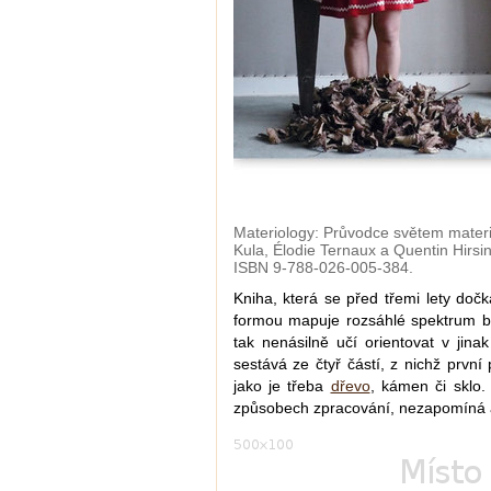
Materiology: Průvodce světem materiá
Kula, Élodie Ternaux a Quentin Hirsi
ISBN 9-788-026-005-384.
Kniha, která se před třemi lety doč
formou mapuje rozsáhlé spektrum 
tak nenásilně učí orientovat v jina
sestává ze čtyř částí, z nichž první 
jako je třeba
dřevo
, kámen či sklo. 
způsobech zpracování, nezapomíná an