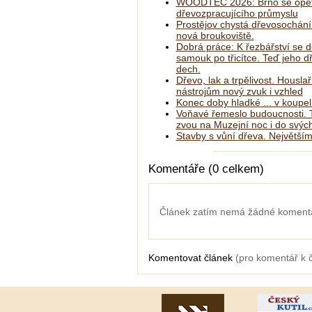
WOODTEC 2026: Brno se opět
dřevozpracujícího průmyslu
Prostějov chystá dřevosochání
nová broukoviště.
Dobrá práce: K řezbářství se d
samouk po třicítce. Teď jeho 
dech.
Dřevo, lak a trpělivost. Housla
nástrojům nový zvuk i vzhled
Konec doby hladké ... v koupe
Voňavé řemeslo budoucnosti. T
zvou na Muzejní noc i do svých
Stavby s vůní dřeva. Největším
Komentáře (0 celkem)
Článek zatím nemá žádné koment
Komentovat článek
(pro komentář k 