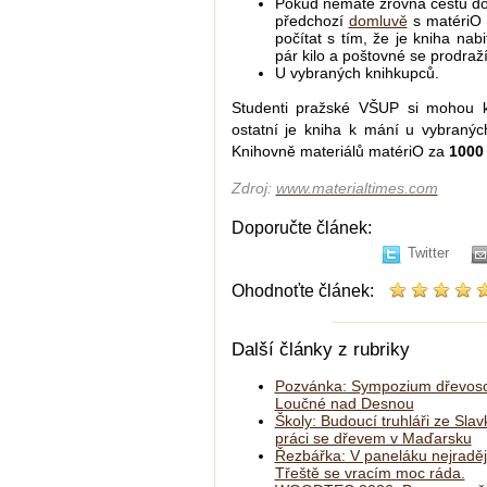
Pokud nemáte zrovna cestu do 
předchozí
domluvě
s matériO 
počítat s tím, že je kniha nab
pár kilo a poštovné se prodraží
U vybraných knihkupců.
Studenti pražské VŠUP si mohou kn
ostatní je kniha k mání u vybraný
Knihovně materiálů matériO za
1000
Zdroj:
www.materialtimes.com
Doporučte článek:
Twitter
Ohodnoťte článek:
Další články z rubriky
Pozvánka: Sympozium dřevoso
Loučné nad Desnou
Školy: Budoucí truhláři ze Slav
práci se dřevem v Maďarsku
Řezbářka: V paneláku nejraděj
Třeště se vracím moc ráda.