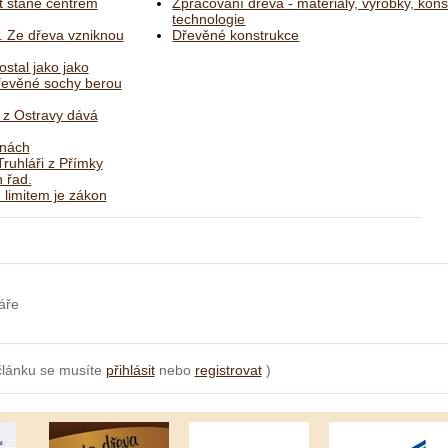
 stane centrem
Zpracování dřeva - materiály, výrobky, kons
technologie
. Ze dřeva vzniknou
Dřevěné konstrukce
ostal jako jako
dřevěné sochy berou
ř z Ostravy dává
lnách
ruhláři z Přímky
 řad.
 limitem je zákon
áře
článku se musíte
přihlásit
nebo
registrovat
)