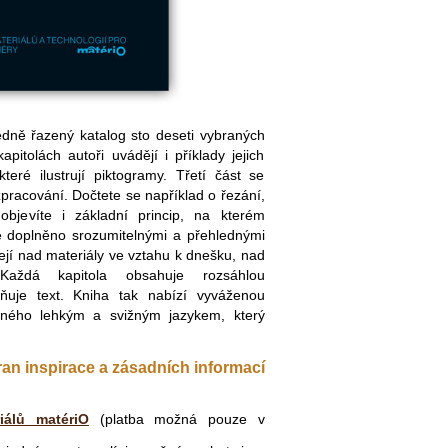
dně řazený katalog sto deseti vybraných
kapitolách autoři uvádějí i příklady jejich
teré ilustrují piktogramy. Třetí část se
pracování. Dočtete se například o řezání,
objevíte i základní princip, na kterém
je doplněno srozumitelnými a přehlednými
ejí nad materiály ve vztahu k dnešku, nad
aždá kapitola obsahuje rozsáhlou
lňuje text. Kniha tak nabízí vyváženou
ného lehkým a svižným jazykem, který
stran inspirace a zásadních informací
iálů matériO
(platba možná pouze v