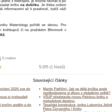
jedné z metropolí, je možné nechat si po
zaslat knihu
na dobírku
. Je třeba ovšem
itá informacemi až k prasknutí, tudíž váží
.
ihu Materiology pořídit se slevou. Pro
ch knihkupců či na pražském Břevnově v
 Kč
.
E-mailem
5.0/5
(1 hlasů)
Související články
chání 2026 zve do
Martin Patřičný: Jak se dělá knížka aneb
nezlikvidujeme si dřevo v globálním světě?
kova si vyzkoušeli
VŠUP představila novou Pelclovu knihu o
metodologii designu
i tvořím anděly a do
Tesařské konstrukce: kniha Lubomíra Jelín
Petra Červeného / Knihy