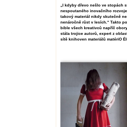
„I kdyby dřevo nešlo ve stopách 
nespoutaného inovačního rozvoje,
takový materiál nikdy skutečně ne
nenáročně růst v lesích.“ Takto po
bible všech kreativců napříč obory
stála trojice autorů, expert z oblas
sítě knihoven materiálů matériO Él