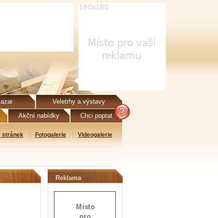
azar
Veletrhy a výstavy
Akční nabídky
Chci poptat
 stránek
Fotogalerie
Videogalerie
Reklama