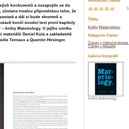
Hodnocení článku
svých konkurentů a nezapojilo se do
5
 zůstane trvalou připomínkou toho, že
zastará a dál si bude skromně a
Štítky
utavě končí úvodní text první kapitoly
Knihy
Materiology
 – knihy Materiology. U jejího vzniku
ti materiálů Daniel Kula a zakladatelé
Kategorie článku
odie Ternaux a Quentin Hirsinger.
Články » Odborná témata 
Články » Aktuality
Galerie fotografií
Kniha Materiology