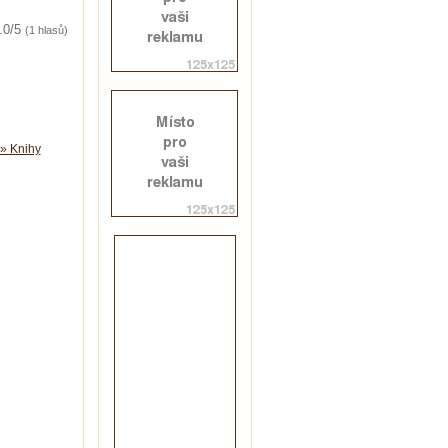
.0/5
(1 hlasů)
» Knihy