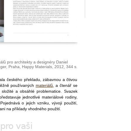
lů pro architekty a designéry Daniel
nger, Praha, Happy Materials, 2012, 344 s.
kala českého překladu, zábavnou a čtivou
běžně používaných
materiálů
, a čtenář se
k složité a obsáhlé problematice. Svazek
představuje jednotlivé materiálové rodiny,
Pojednává o jejich vzniku, vývoji použití,
i na příklady vhodného použití.