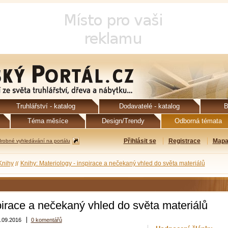
Truhlářství - katalog
Dodavatelé - katalog
B
Téma měsíce
Design/Trendy
Odborná témata
Přihlásit se
Registrace
Mapa
robné vyhledávání na portálu
Knihy
Knihy: Materiology - inspirace a nečekaný vhled do světa materiálů
pirace a nečekaný vhled do světa materiálů
.09.2016
0 komentářů