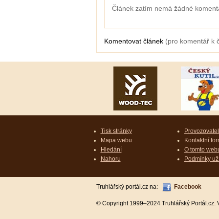
Článek zatím nemá žádné koment
Komentovat článek
(pro komentář k 
Tisk stránky
Provozovatel 
Mapa webu
Kontaktní for
Hledání
O tomto web
Nahoru
Podmínky už
Truhlářský portál.cz na:
Facebook
© Copyright 1999–2024 Truhlářský Portál.cz.