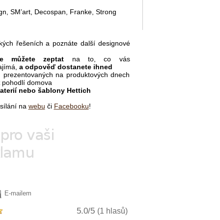
y
ign, SM’art, Decospan, Franke, Strong
ckých řešeních a poznáte další designové
se můžete zeptat
na to, co vás
ajímá,
a odpověď dostanete ihned
tu prezentovaných na produktových dnech
z pohodlí domova
aterií nebo šablony Hettich
sílání na
webu
či
Facebooku
!
E-mailem
5.0/5
(1 hlasů)