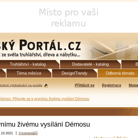
Truhlářství - katalog
Dodavatelé - katalog
B
Téma měsíce
Design/Trendy
Odborná témata
Přihlásit se
Registrace
Mapa
robné vyhledávání na portálu
Démos: Připojte se k prvnímu živému vysílání Démosu
rvnímu živému vysílání Démosu
.10.2021
0 komentářů