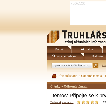
Domů
Aktuality
Školy a vzdělávání
Diskuze
Pod
Úvodní strana
Odborná témata
Články » Odborná témata
Démos: Připojte se k p
Truhlarskyportal.cz
27