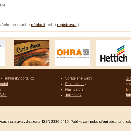
áře
článku se musíte
přihlásit
nebo
registrovat
)
- Truhlářský portál.cz
Spřátelené weby
© 
mulář
Pro inzerenty
Vš
u
Naši partneři
Ema
in
ívání
Jak na to?
 Všechna práva vyhrazena. ISSN 2336-6419. Publikování nebo šíření obsahu je za