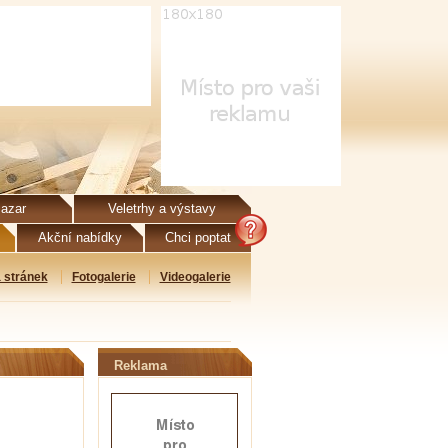
azar
Veletrhy a výstavy
Akční nabídky
Chci poptat
 stránek
Fotogalerie
Videogalerie
Reklama