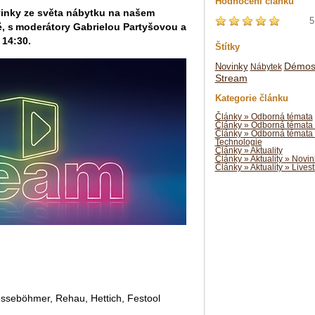
Hodnocení článku
vinky ze světa nábytku na našem
5
ě, s moderátory Gabrielou Partyšovou a
 14:30.
Štítky
Démo
Novinky
Nábytek
Stream
Kategorie článku
Články » Odborná témata
Články » Odborná témata 
Články » Odborná témata
Technologie
Články » Aktuality
Články » Aktuality » Novin
Články » Aktuality » Lives
sseböhmer, Rehau, Hettich, Festool