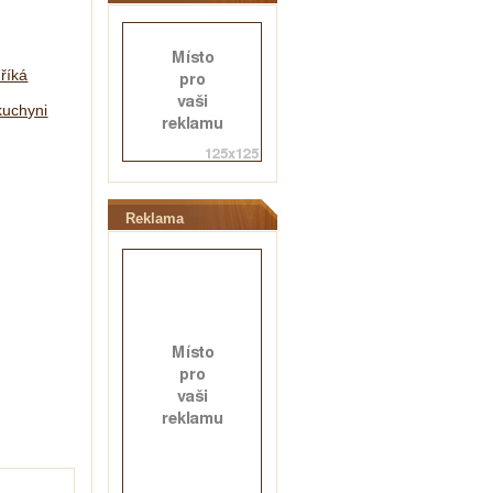
 říká
kuchyni
Reklama