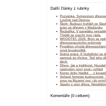
Další články z rubriky
Pozvánka: Sympozium dřevoso
Loučné nad Desnou
Školy: Budoucí truhláři ze Slav
práci se dřevem v Maďarsku
Řezbářka: V paneláku nejraděj
Třeště se vracím moc ráda.
WOODTEC 2026: Brno se opět
dřevozpracujícího průmyslu
Prostějov chystá dřevosochání
nová broukoviště.
Dobrá práce: K řezbářství se d
samouk po třicítce. Teď jeho 
dech.
Dřevo, lak a trpělivost. Housla
nástrojům nový zvuk i vzhled
Konec doby hladké ... v koupe
Voňavé řemeslo budoucnosti. T
zvou na Muzejní noc i do svých
Stavby s vůní dřeva. Největším
Komentáře (0 celkem)