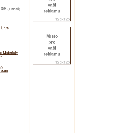
.0/5
(1 hlasů)
s
Live
» Materiály
 »
ky
tream