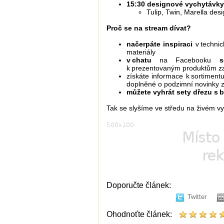
15:30 designové vychytávk
Tulip, Twin, Marella des
Proč se na stream dívat?
načerpáte inspiraci
v techni
materiály
v chatu
na Facebooku
k prezentovaným produktům z
získáte informace k sortimen
doplněné o podzimní novinky 
můžete vyhrát sety dřezu s b
Tak se slyšíme ve středu na živém vy
Doporučte článek:
Twitter
Ohodnoťte článek: