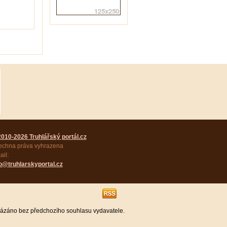
2010-2026 Truhlářský portál.cz
echna práva vyhrazena
il:
fo@truhlarskyportal.cz
kázáno bez předchozího souhlasu vydavatele.