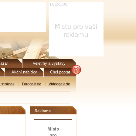
azar
Veletrhy a výstavy
Akční nabídky
Chci poptat
 stránek
Fotogalerie
Videogalerie
Reklama