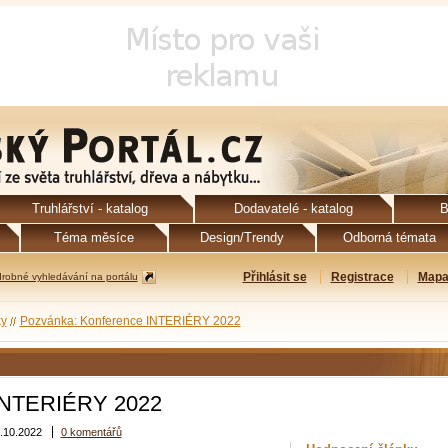
Truhlářství - katalog
Dodavatelé - katalog
B
Téma měsíce
Design/Trendy
Odborná témata
Přihlásit se
Registrace
Mapa
robné vyhledávání na portálu
y
Pozvánka: Konference INTERIÉRY 2022
 INTERIÉRY 2022
.10.2022
0 komentářů