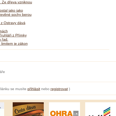
. Ze dřeva vzniknou
ostal jako jako
dřevěné sochy berou
ř z Ostravy dává
lnách
ruhláři z Přímky
 řad.
 limitem je zákon
áře
článku se musíte
přihlásit
nebo
registrovat
)