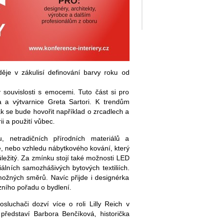
ěje v zákulisí definování barvy roku od
 souvislosti s emocemi. Tuto část si pro
ka a výtvarnice Greta Sartori. K trendům
tak se bude hovořit například o zrcadlech a
ii a použití vůbec.
u, netradičních přírodních materiálů a
 nebo vzhledu nábytkového kování, který
ůležitý. Za zmínku stojí také možnosti LED
álních samozhášivých bytových textiliích.
možných směrů. Navíc přijde i designérka
ního pořadu o bydlení.
sluchači dozví více o roli Lilly Reich v
představí Barbora Benčíková, historička