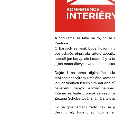
A podíváme se také na to, co se d
Pantone.
O barvách se však bude hovořit i v
posluchače připravila arteterapeut
nepatří jen barvy, ale i materiály, a 
jejich materiálových variantách, histor
Dojde i na téma digitálního tisk
možnostech výroby umělého kamene,
je v posledních letech čím dál více d
osvětlení v nábytku a vzorů na speci
Interiér se bude probírat ze všech 
Zuzana Schubertová, známá z televiz
Co se týče tématu tradic, tak se po
designu vily Tugendhat. Toto téma 