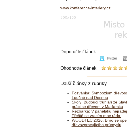
www.konference-interiery.cz
Doporučte článek:
Twitter
Ohodnoťte článek:
Další články z rubriky
Pozvánka: Sympozium dřevoso
Loučné nad Desnou
Školy: Budoucí truhláři ze Slav
práci se dřevem v Maďarsku
Řezbářka: V paneláku nejraděj
Třeště se vracím moc ráda.
WOODTEC 2026: Brno se opět
dřevozpracujícího průmyslu