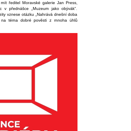
ít ředitel Moravské galerie Jan Press,
ic v přednášce „Muzeum jako obývák“.
zity vznese otázku „Nahrává dnešní doba
í na téma dobré pověsti z mnoha úhlů