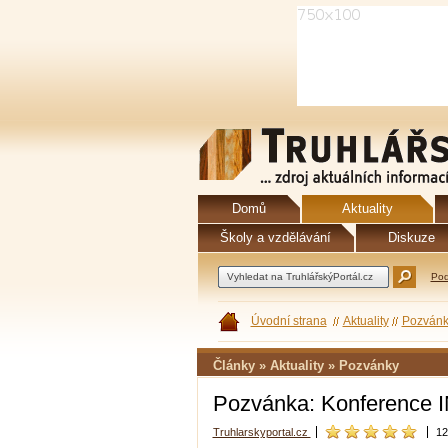
Domů
Aktuality
Školy a vzdělávání
Diskuze
Pod
Úvodní strana
Aktuality
Pozvánk
Články » Aktuality » Pozvánky
Pozvánka: Konference
Truhlarskyportal.cz
12