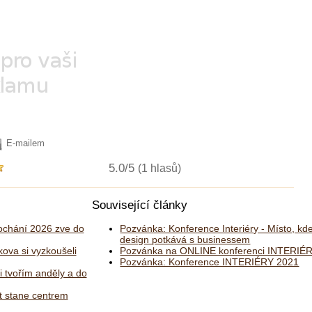
E-mailem
5.0/5
(1 hlasů)
Související články
chání 2026 zve do
Pozvánka: Konference Interiéry - Místo, kd
design potkává s businessem
kova si vyzkoušeli
Pozvánka na ONLINE konferenci INTERIÉ
Pozvánka: Konference INTERIÉRY 2021
i tvořím anděly a do
 stane centrem