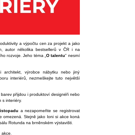
duktivity a výpočtu cen za projekt a jako
, autor několika bestsellerů v ČR i na
ího rozvoje. Jeho téma „
O talentu
“ nesmí
 či architekt, výrobce nábytku nebo jiný
boru interiérů, nezmeškejte tuto největší
 barev přijdou i produktoví designéři nebo
s interiéry.
listopadu
a nezapomeňte se registrovat
 je omezená. Stejně jako loni si akce koná
álu Rotunda na brněnském výstavišti.
 akce.