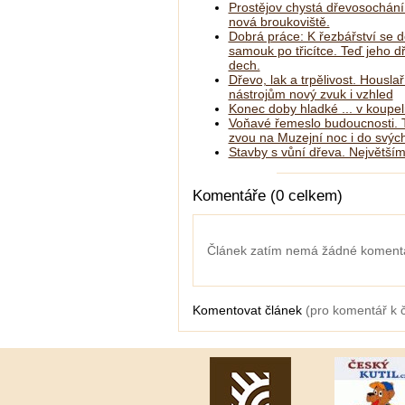
Prostějov chystá dřevosochání
nová broukoviště.
Dobrá práce: K řezbářství se d
samouk po třicítce. Teď jeho 
dech.
Dřevo, lak a trpělivost. Housla
nástrojům nový zvuk i vzhled
Konec doby hladké ... v koupe
Voňavé řemeslo budoucnosti. T
zvou na Muzejní noc i do svých
Stavby s vůní dřeva. Největším
Komentáře (0 celkem)
Článek zatím nemá žádné koment
Komentovat článek
(pro komentář k 