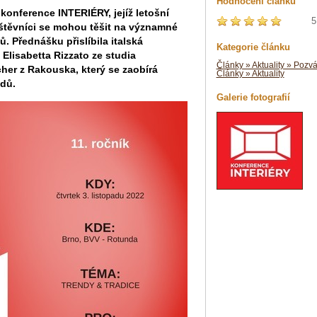
Hodnocení článku
konference INTERIÉRY, jejíž letošní
5
těvníci se mohou těšit na významné
ů. Přednášku přislíbila italská
Kategorie článku
 Elisabetta Rizzato ze studia
Články » Aktuality » Pozv
cher z Rakouska, který se zaobírá
Články » Aktuality
ndů.
Galerie fotografií