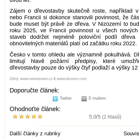
dvou let.
Zájem o dřevostavby skutečně roste, například 
nebo Francii si dokonce stanovili povinnost, že čá
bude muset být právě ze dřeva. V Nizozemí to bude
roku 2025, ve Francii povinnost u všech nových
staveb dodržet nejméně poloviční podíl dřeva 
obnovitelných materiálů platí od začátku roku 2022.
Česko v tomto ohledu ale významně pokulhává. D
limitují hlavě požární předpisy, které umožňu
dřevostavby pouze do výšky čtyř podlaží a výšky 12
Zdroj: www.newstream.cz & www.dezeen.com
Doporučte článek:
Twitter
E-mailem
Ohodnoťte článek:
5.0/5
(1 hlasů)
Další články z rubriky
Souvis