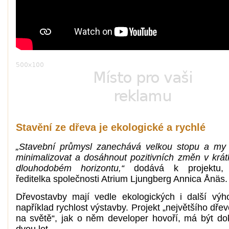
Stavění ze dřeva je ekologické a rychlé
„Stavební průmysl zanechává velkou stopu a my
minimalizovat a dosáhnout pozitivních změn v krá
dlouhodobém horizontu,“
dodává k projektu, 
ředitelka společnosti Atrium Ljungberg Annica Ånäs.
Dřevostavby mají vedle ekologických i další výh
například rychlost výstavby.
Projekt „největšího dře
na světě“, jak o něm developer hovoří, má být d