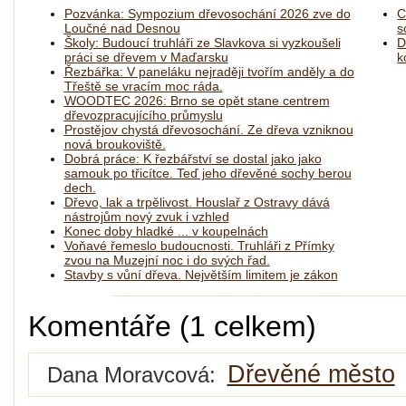
Pozvánka: Sympozium dřevosochání 2026 zve do
C
Loučné nad Desnou
s
Školy: Budoucí truhláři ze Slavkova si vyzkoušeli
D
práci se dřevem v Maďarsku
k
Řezbářka: V paneláku nejraději tvořím anděly a do
Třeště se vracím moc ráda.
WOODTEC 2026: Brno se opět stane centrem
dřevozpracujícího průmyslu
Prostějov chystá dřevosochání. Ze dřeva vzniknou
nová broukoviště.
Dobrá práce: K řezbářství se dostal jako jako
samouk po třicítce. Teď jeho dřevěné sochy berou
dech.
Dřevo, lak a trpělivost. Houslař z Ostravy dává
nástrojům nový zvuk i vzhled
Konec doby hladké ... v koupelnách
Voňavé řemeslo budoucnosti. Truhláři z Přímky
zvou na Muzejní noc i do svých řad.
Stavby s vůní dřeva. Největším limitem je zákon
Komentáře (1 celkem)
Dřevěné město
Dana Moravcová: