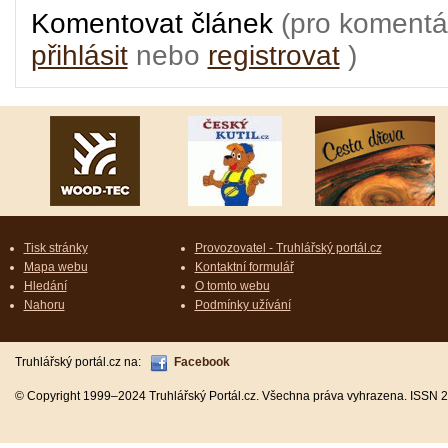
Komentovat článek
(pro komentá
přihlásit
nebo
registrovat
)
Tisk stránky
Provozovatel - Truhlářský portál.cz
Mapa webu
Kontaktní formulář
Hledání
O tomto webu
Nahoru
Podmínky užívání
Truhlářský portál.cz na:
Facebook
© Copyright 1999–2024 Truhlářský Portál.cz. Všechna práva vyhrazena. ISSN 2