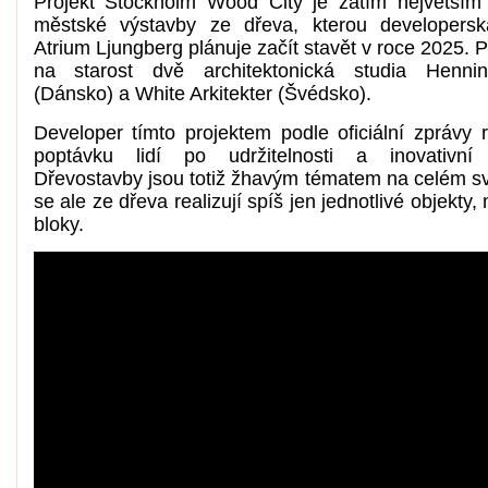
Projekt
Stockholm Wood City
je zatím největším
městské výstavby ze dřeva, kterou developersk
Atrium Ljungberg plánuje začít stavět v roce 2025. P
na starost dvě architektonická studia Henni
(Dánsko) a White Arkitekter (Švédsko).
Developer tímto projektem podle oficiální zprávy 
poptávku lidí po udržitelnosti a inovativní 
Dřevostavby jsou totiž žhavým tématem na celém sv
se ale ze dřeva realizují spíš jen jednotlivé objekty
bloky.