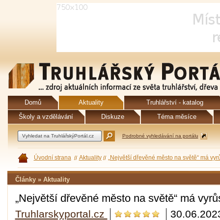
Domů
Aktuality
Truhlářství - katalog
Školy a vzdělávání
Diskuze
Téma měsíce
Podrobné vyhledávání na portálu
Úvodní strana
Aktuality
„Největší dřevěné město na světě“ má vyr
Články » Aktuality
„Největší dřevěné město na světě“ má vyrů
Truhlarskyportal.cz
30.06.202