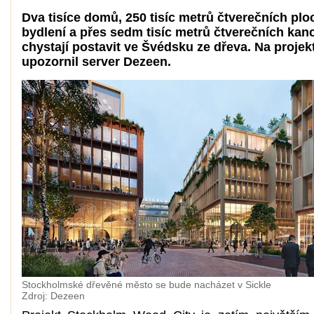
Dva tisíce domů, 250 tisíc metrů čtverečních plo
bydlení a přes sedm tisíc metrů čtverečních kanc
chystají postavit ve Švédsku ze dřeva. Na projek
upozornil server Dezeen.
Stockholmské dřevěné město se bude nacházet v Sickle
Zdroj: Dezeen