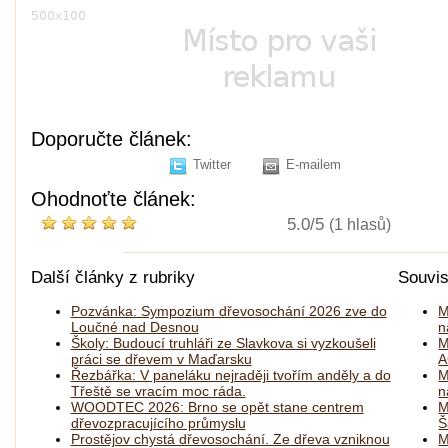
Doporučte článek:
Twitter
E-mailem
Ohodnoťte článek:
5.0/5
(1 hlasů)
Další články z rubriky
Souvis
Pozvánka: Sympozium dřevosochání 2026 zve do
M
Loučné nad Desnou
n
Školy: Budoucí truhláři ze Slavkova si vyzkoušeli
M
práci se dřevem v Maďarsku
Řezbářka: V paneláku nejraději tvořím anděly a do
M
Třeště se vracím moc ráda.
n
WOODTEC 2026: Brno se opět stane centrem
M
dřevozpracujícího průmyslu
Š
Prostějov chystá dřevosochání. Ze dřeva vzniknou
M