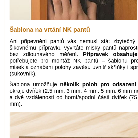
Šablona na vrtání NK pantů
Ani připevnění pantů vás nemusí stát zbytečný
šikovnému přípravku vyvrtáte misky pantů naprost
bez zdlouhavého měření.
Přípravek obsahuj
potřebujete pro montáž NK pantů – šablonu pro
misek a označení polohy závěsu uvnitř skříňky i sp
(sukovník).
Šablona umožňuje
několik poloh pro odsazení
okraje dvířek (2,5 mm, 3 mm, 4 mm, 5 mm, 6 mm 
a dvě vzdálenosti od horní/spodní části dvířek (7
mm).