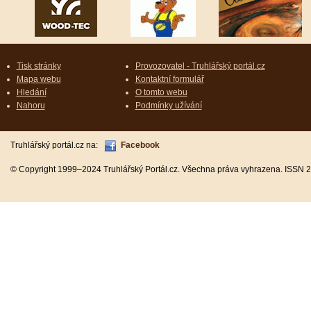
Tisk stránky
Provozovatel - Truhlářský portál.cz
Mapa webu
Kontaktní formulář
Hledání
O tomto webu
Nahoru
Podmínky užívání
Truhlářský portál.cz na:
Facebook
© Copyright 1999–2024 Truhlářský Portál.cz. Všechna práva vyhrazena. ISSN 2