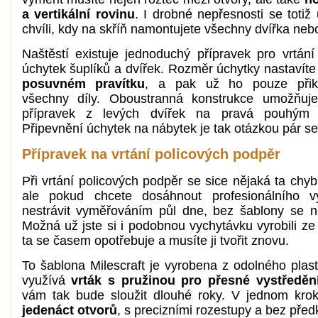
a vertikální rovinu
. I drobné nepřesnosti se totiž
chvíli, kdy na skříň namontujete všechny dvířka nebo
Naštěstí existuje jednoduchý přípravek pro vrtán
úchytek šuplíků a dvířek. Rozměr úchytky nastavíte
posuvném pravítku
, a pak už ho pouze přik
všechny díly. Oboustranná konstrukce umožňuje
přípravek z levých dvířek na pravá pouhým 
Připevnění úchytek na nábytek je tak otázkou pár s
Přípravek na vrtání policových podpěr
Při vrtání policových podpěr se sice nějaká ta chybi
ale pokud chcete dosáhnout profesionálního v
nestrávit vyměřováním půl dne, bez šablony se n
Možná už jste si i podobnou vychytávku vyrobili ze
ta se časem opotřebuje a musíte ji tvořit znovu.
To šablona Milescraft je vyrobena z odolného plast
využívá
vrták s pružinou pro přesné vystředěn
vám tak bude sloužit dlouhé roky. V jednom krok
jedenáct otvorů
, s precizními rozestupy a bez před