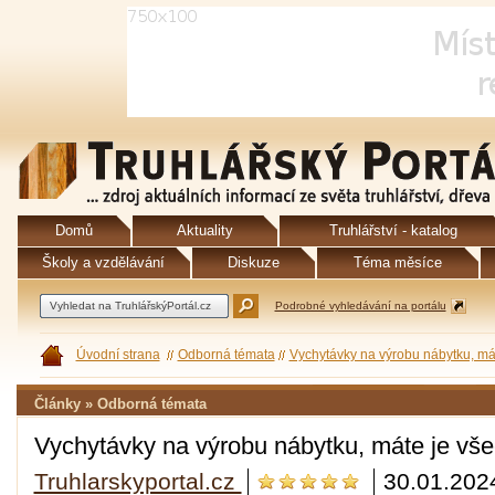
Domů
Aktuality
Truhlářství - katalog
Školy a vzdělávání
Diskuze
Téma měsíce
Podrobné vyhledávání na portálu
Úvodní strana
Odborná témata
Vychytávky na výrobu nábytku, má
Články » Odborná témata
Vychytávky na výrobu nábytku, máte je vš
Truhlarskyportal.cz
30.01.202