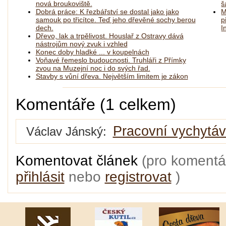
nová broukoviště.
š
Dobrá práce: K řezbářství se dostal jako jako
M
samouk po třicítce. Teď jeho dřevěné sochy berou
p
dech.
I
Dřevo, lak a trpělivost. Houslař z Ostravy dává
nástrojům nový zvuk i vzhled
Konec doby hladké ... v koupelnách
Voňavé řemeslo budoucnosti. Truhláři z Přímky
zvou na Muzejní noc i do svých řad.
Stavby s vůní dřeva. Největším limitem je zákon
Komentáře (1 celkem)
Pracovní vychytá
Václav Jánský:
Komentovat článek
(pro komentá
přihlásit
nebo
registrovat
)