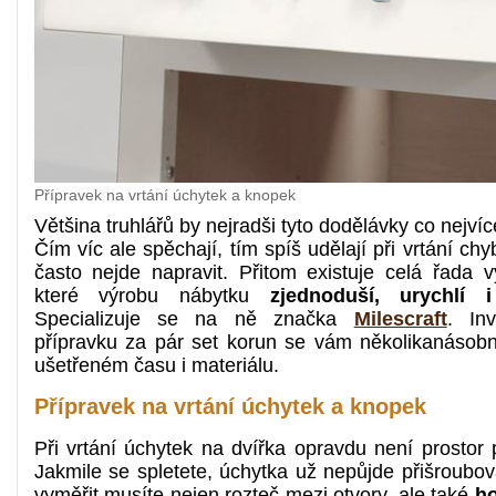
Přípravek na vrtání úchytek a knopek
Většina truhlářů by nejradši tyto dodělávky co nejvíce
Čím víc ale spěchají, tím spíš udělají při vrtání chy
často nejde napravit. Přitom existuje celá řada v
které výrobu nábytku
zjednoduší, urychlí i
Specializuje se na ně značka
Milescraft
. In
přípravku za pár set korun se vám několikanásobn
ušetřeném času i materiálu.
Přípravek na vrtání úchytek a knopek
Při vrtání úchytek na dvířka opravdu není prostor 
Jakmile se spletete, úchytka už nepůjde přišroubov
vyměřit musíte nejen rozteč mezi otvory, ale také
ho