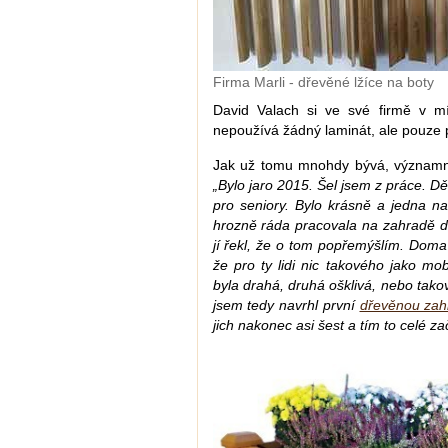
Firma Marli - dřevěné lžíce na boty
David Valach si ve své firmě v m
nepoužívá žádný laminát, ale pouze 
Jak už tomu mnohdy bývá, významno
„Bylo jaro 2015. Šel jsem z práce. D
pro seniory. Bylo krásně a jedna naš
hrozně ráda pracovala na zahradě 
jí řekl, že o tom popřemýšlím. Doma j
že pro ty lidi nic takového jako mo
byla drahá, druhá ošklivá, nebo tako
jsem tedy navrhl první
dřevěnou zah
jich nakonec asi šest a tím to celé za