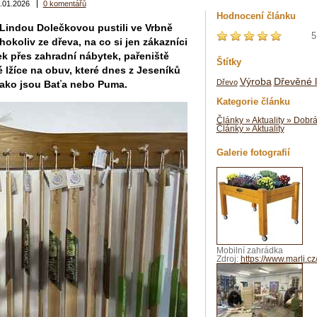
.01.2026
0 komentářů
Hodnocení článku
s Lindou Dolečkovou pustili ve Vrbně
5
koliv ze dřeva, na co si jen zákazníci
 přes zahradní nábytek, pařeniště
Štítky
lžíce na obuv, které dnes z Jeseníků
Výroba
Dřevěné l
Dřevo
 jako jsou Baťa nebo Puma.
Kategorie článku
Články » Aktuality » Dobr
Články » Aktuality
Galerie fotografií
Mobilní zahrádka
Zdroj:
https://www.marli.cz