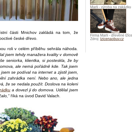
Marli - výroba na zakázku
ístní části Mnichov zakládá na tom, že
Firma Marli - dřevěné lžíc
poctivé české dřevo.
Zdroj:
lzicenaobuv.cz
u roli v celém příběhu sehrála náhoda.
ělal jsem tehdy manažera kvality v domově
e seniorka, klientka, si posteskla, že by
domova, ale nemá pořádně kde. Tak jsem
sem se podíval na internet a zjistil jsem,
bilní zahrádka není. Nebo ano, ale jedna
vá, že se nedala použít. Doslova na koleni
rádku
a dovezl ji do domova. Udělal jsem
čalo,“
říká na úvod David Valach.