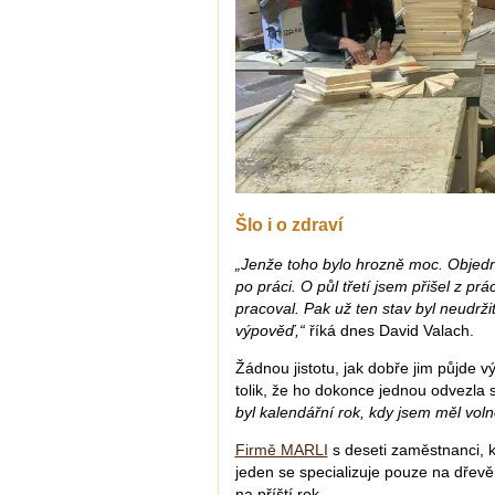
Šlo i o zdraví
„Jenže toho bylo hrozně moc. Objedná
po práci. O půl třetí jsem přišel z p
pracoval. Pak už ten stav byl neudrži
výpověď,“
říká dnes David Valach.
Žádnou jistotu, jak dobře jim půjde v
tolik, že ho dokonce jednou odvezla
byl kalendářní rok, kdy jsem měl voln
Firmě MARLI
s deseti zaměstnanci, k
jeden se specializuje pouze na dřevě
na příští rok.