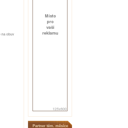
e na obuv
Partner tém. měsíce