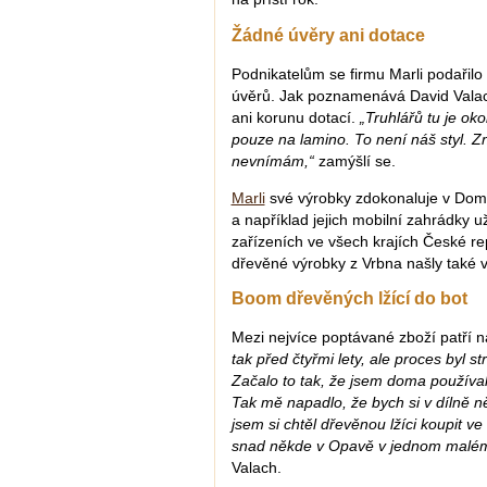
Žádné úvěry ani dotace
Podnikatelům se firmu Marli podařilo
úvěrů. Jak poznamenává David Valach
ani korunu dotací.
„Truhlářů tu je ok
pouze na lamino. To není náš styl. Z
nevnímám,“
zamýšlí se.
Marli
své výrobky zdokonaluje v Dom
a například jejich mobilní zahrádky u
zařízeních ve všech krajích České re
dřevěné výrobky z Vrbna našly také
Boom dřevěných lžící do bot
Mezi nejvíce poptávané zboží patří 
tak před čtyřmi lety, ale proces byl s
Začalo to tak, že jsem doma používal 
Tak mě napadlo, že bych si v dílně ně
jsem si chtěl dřevěnou lžíci koupit ve
snad někde v Opavě v jednom malé
Valach.