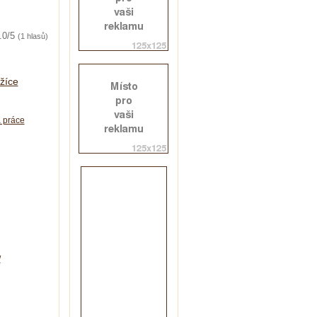
.0/5
(1 hlasů)
žíce
á práce
/