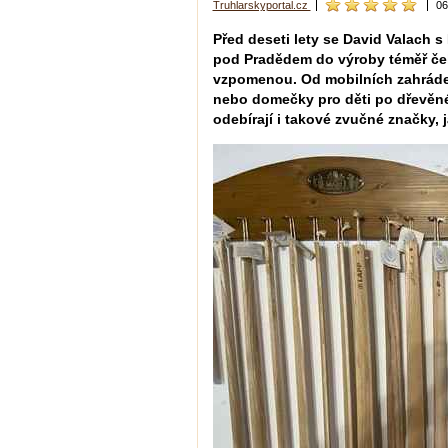
Truhlarskyportal.cz
06
Před deseti lety se David Valach 
pod Pradědem do výroby téměř čeho
vzpomenou. Od mobilních zahrádek
nebo domečky pro děti po dřevěné 
odebírají i takové zvučné značky,