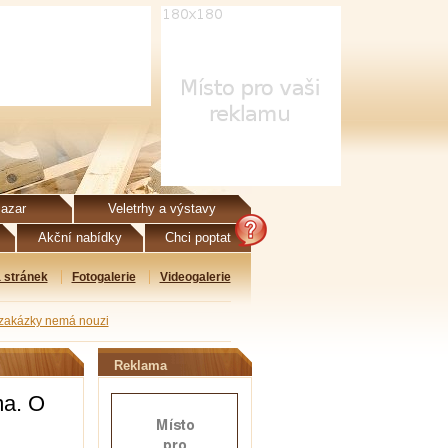
azar
Veletrhy a výstavy
Akční nabídky
Chci poptat
 stránek
Fotogalerie
Videogalerie
O zakázky nemá nouzi
Reklama
ma. O