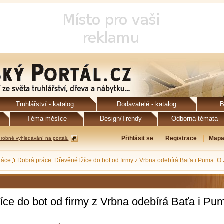
Truhlářství - katalog
Dodavatelé - katalog
B
Téma měsíce
Design/Trendy
Odborná témata
Přihlásit se
Registrace
Mapa
robné vyhledávání na portálu
ráce
Dobrá práce: Dřevěné lžíce do bot od firmy z Vrbna odebírá Baťa i Puma. 
íce do bot od firmy z Vrbna odebírá Baťa i Pu