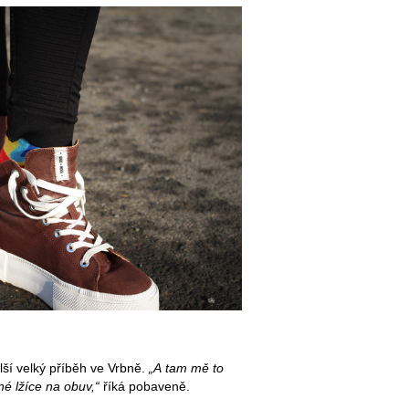
lší velký příběh ve Vrbně.
„A tam mě to
né lžíce na obuv,“
říká pobaveně.