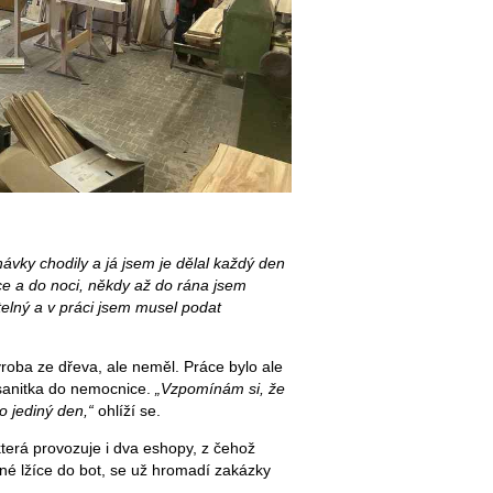
vky chodily a já jsem je dělal každý den
ráce a do noci, někdy až do rána jsem
telný a v práci jsem musel podat
ýroba ze dřeva, ale neměl. Práce bylo ale
 sanitka do nemocnice.
„Vzpomínám si, že
o jediný den,“
ohlíží se.
terá provozuje i dva eshopy, z čehož
né lžíce do bot, se už hromadí zakázky