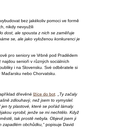
 vybudovat bez jakékoliv pomoci ve formě
, nikdy nevyužili
olo dost, ale spousta z nich se zaměřuje
náme se, ale jako vyloženou konkurenci je
ově pro seniory ve Vrbně pod Pradědem
ž najdou senioři v různých sociálních
publiky i na Slovensku. Své odběratele si
 v Maďarsku nebo Chorvatsku.
například dřevěné
lžíce do bot
.
„Ty začaly
trašně zdlouhavý, než jsem to vymyslel.
jen ty plastové, které se pořád lámaly.
jakou vyrobil, jenže se mi nechtělo. Když
 městě, tak prostě nebyla. Objevil jsem ji
m zapadlém obchůdku,“
popisuje David