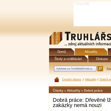
Domů
Aktuality
Školy a vzdělávání
Diskuze
Pod
Úvodní strana
Aktuality
Dobrá p
Články » Aktuality » Dobrá práce
Dobrá práce: Dřevěné lž
zakázky nemá nouzi