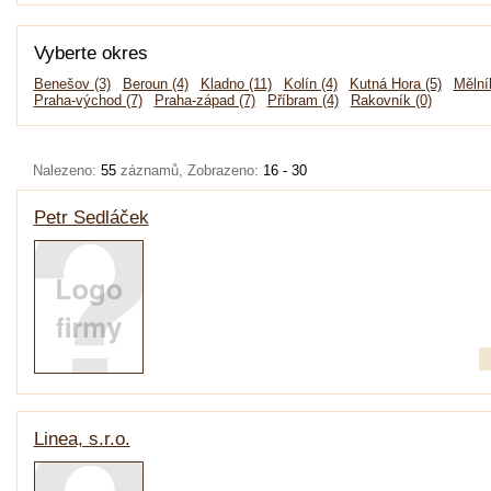
Vyberte okres
Benešov (3)
Beroun (4)
Kladno (11)
Kolín (4)
Kutná Hora (5)
Mělní
Praha-východ (7)
Praha-západ (7)
Příbram (4)
Rakovník (0)
Nalezeno:
55
záznamů, Zobrazeno:
16 - 30
Petr Sedláček
Linea, s.r.o.