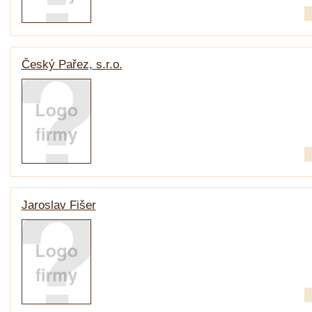
Český Pařez, s.r.o.
Jaroslav Fišer