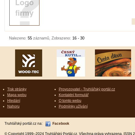
Nalezeno:
55
záznamů, Zobrazeno:
16 - 30
Tisk stránky
Provozovatel - Truhlářský portál.cz
Mapa webu
Kontaktní formulář
Hledání
O tomto webu
Nahoru
Podmínky užívání
Truhlářský portál.cz na:
Facebook
© Copyright 1999–2024 Truhlářský Portál.cz. Všechna práva vyhrazena. ISSN 2