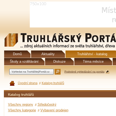
Domů
Aktuality
Truhlářství - katalog
Školy a vzdělávání
Diskuze
Téma měsíce
Podrobné vyhledávání na portálu
Úvodní strana
Katalog truhlářů
Katalog truhlářů
Všechny regiony
Středočeský
Všechny kategorie
Vybavení prodejen