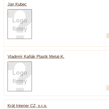
Jan Kubec
Vladimír Kaňák Plastk Metal-K.
Král Interier CZ, s.r.o.