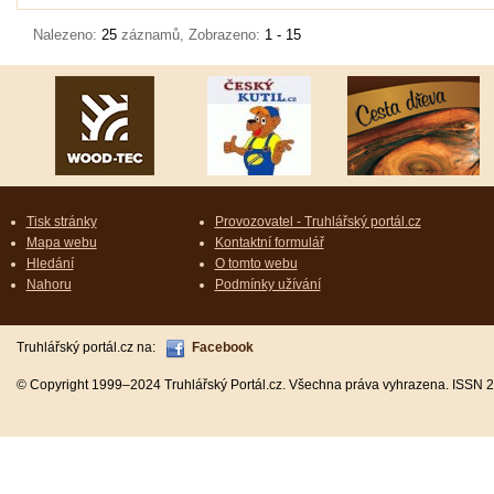
Nalezeno:
25
záznamů, Zobrazeno:
1 - 15
Tisk stránky
Provozovatel - Truhlářský portál.cz
Mapa webu
Kontaktní formulář
Hledání
O tomto webu
Nahoru
Podmínky užívání
Truhlářský portál.cz na:
Facebook
© Copyright 1999–2024 Truhlářský Portál.cz. Všechna práva vyhrazena. ISSN 2