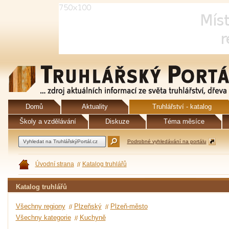
Domů
Aktuality
Truhlářství - katalog
Školy a vzdělávání
Diskuze
Téma měsíce
Podrobné vyhledávání na portálu
Úvodní strana
Katalog truhlářů
Katalog truhlářů
Všechny regiony
Plzeňský
Plzeň-město
Všechny kategorie
Kuchyně