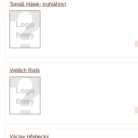
Tomáš Hájek- truhlářství
Vojtěch Rojík
Václav Hřebecký