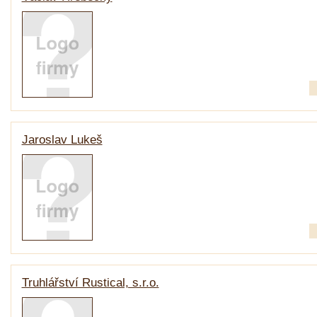
Jaroslav Lukeš
Truhlářství Rustical, s.r.o.