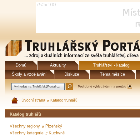
Domů
Aktuality
Truhlářství - katalog
Školy a vzdělávání
Diskuze
Téma měsíce
Podrobné vyhledávání na portálu
Úvodní strana
Katalog truhlářů
Katalog truhlářů
Všechny regiony
Plzeňský
Všechny kategorie
Kuchyně