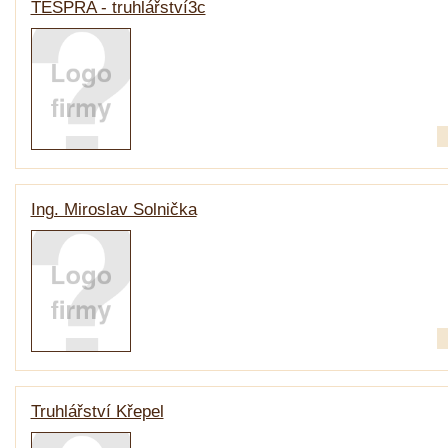
TESPRA - truhlářství3c
Ing. Miroslav Solnička
Truhlářství Křepel