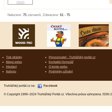
Nalezeno:
75
záznamů, Zobrazeno:
61 - 75
Tisk stránky
Provozovatel - Truhlářský portál.cz
Mapa webu
Kontaktní formulář
Hledání
O tomto webu
Nahoru
Podmínky užívání
Truhlářský portál.cz na:
Facebook
© Copyright 1999–2024 Truhlářský Portál.cz. Všechna práva vyhrazena. ISSN 2