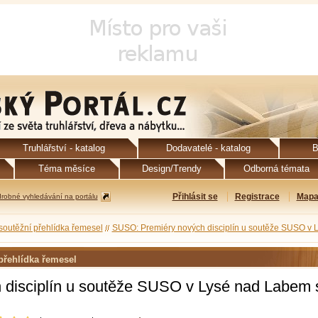
Truhlářství - katalog
Dodavatelé - katalog
B
Téma měsíce
Design/Trendy
Odborná témata
Přihlásit se
Registrace
Mapa
robné vyhledávání na portálu
outěžní přehlídka řemesel
SUSO: Premiéry nových disciplín u soutěže SUSO v 
přehlídka řemesel
disciplín u soutěže SUSO v Lysé nad Labem s