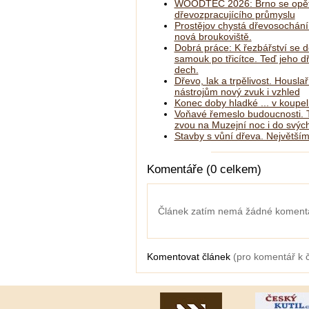
WOODTEC 2026: Brno se opět
dřevozpracujícího průmyslu
Prostějov chystá dřevosochání
nová broukoviště.
Dobrá práce: K řezbářství se d
samouk po třicítce. Teď jeho 
dech.
Dřevo, lak a trpělivost. Housla
nástrojům nový zvuk i vzhled
Konec doby hladké ... v koupe
Voňavé řemeslo budoucnosti. T
zvou na Muzejní noc i do svých
Stavby s vůní dřeva. Největším
Komentáře (0 celkem)
Článek zatím nemá žádné koment
Komentovat článek
(pro komentář k 