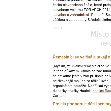
česko-slovenského finále, které pro
stavebním veletrhu FOR ARCH 2014
stavební a zahradnická, Praha 9
. So
záštitou a za podpory Středočeského 
Řemeslníci se ve finále utkají 
„Myslím, že kvalitní řemeslníci se ve 
je toho důkazem. Utkalo se zde mnoh
se potkáme ještě v září při finále n
nejšikovnější mají na co těšit,“ uvád
organizátora soutěže. Například výh
dlabačky značky Houfek,
hoblice Ra
Carhartt.
Projekt podporuje děti i senior