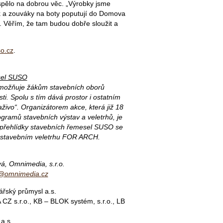
spělo na dobrou věc. „Výrobky jsme
a zouváky na boty poputují do Domova
. Věřím, že tam budou dobře sloužit a
.
o.cz
.
sel SUSO
umožňuje žákům stavebních oborů
i. Spolu s tím dává prostor i ostatním
ivo“. Organizátorem akce, která již 18
gramů stavebních výstav a veletrhů, je
í přehlídky stavebních řemesel SUSO se
 stavebním veletrhu FOR ARCH.
á, Omnimedia, s.r.o.
va@omnimedia.cz
ářský průmysl a.s.
A CZ s.r.o., KB – BLOK systém, s.r.o., LB
a.s.