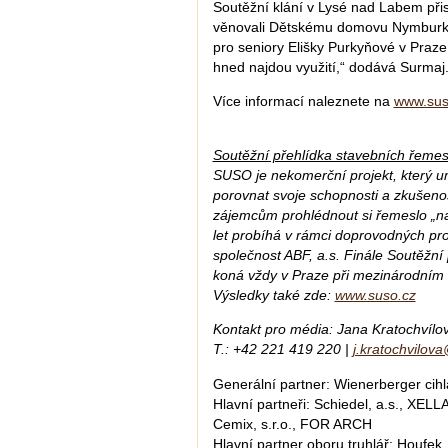
Soutěžní klání v Lysé nad Labem při
věnovali Dětskému domovu Nymburk 
pro seniory Elišky Purkyňové v Praze
hned najdou využití,“ dodává Surmaj
Více informací naleznete na
www.sus
Soutěžní přehlídka stavebních řeme
SUSO je nekomerční projekt, který 
porovnat svoje schopnosti a zkušenost
zájemcům prohlédnout si řemeslo „naž
let probíhá v rámci doprovodných pro
společnost ABF, a.s. Finále Soutěžn
koná vždy v Praze při mezinárodním
Výsledky také zde:
www.suso.cz
Kontakt pro média: Jana Kratochvílov
T.: +42 221 419 220 |
j.kratochvilo
Generální partner: Wienerberger cihl
Hlavní partneři: Schiedel, a.s., XELL
Cemix, s.r.o., FOR ARCH
Hlavní partner oboru truhlář: Houfek, 