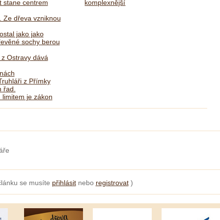
 stane centrem
komplexnější
. Ze dřeva vzniknou
ostal jako jako
dřevěné sochy berou
ř z Ostravy dává
lnách
ruhláři z Přímky
 řad.
 limitem je zákon
áře
článku se musíte
přihlásit
nebo
registrovat
)