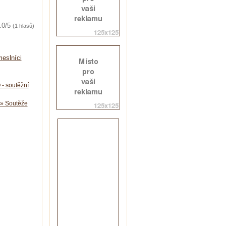
.0/5
(1 hlasů)
eslníci
 - soutěžní
 » Soutěže