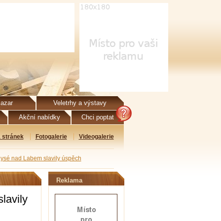
azar
Veletrhy a výstavy
Akční nabídky
Chci poptat
 stránek
Fotogalerie
Videogalerie
Lysé nad Labem slavily úspěch
Reklama
lavily