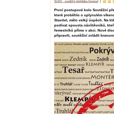
SUSO - soutěžní přehlídka řemesel
První postupové kolo Soutěžní př
které proběhlo o uplynulém víken
Stavitel, mělo velký úspěch. Na klá
podívat spousta návštěvníků, kteř
řemeslníků přímo v akci. Nové disci
připravili, soutěžící zvládli bravurn