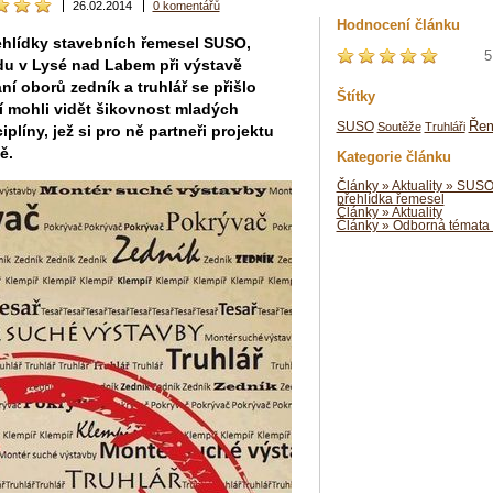
26.02.2014
0 komentářů
Hodnocení článku
ehlídky stavebních řemesel SUSO,
5
du v Lysé nad Labem při výstavě
ní oborů zedník a truhlář se přišlo
Štítky
í mohli vidět šikovnost mladých
Řem
SUSO
Soutěže
Truhláři
plíny, jež si pro ně partneři projektu
ě.
Kategorie článku
Články » Aktuality » SUSO
přehlídka řemesel
Články » Aktuality
Články » Odborná témata