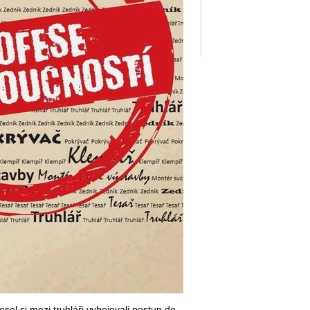
el si mezi truhláři vybojovali postup do