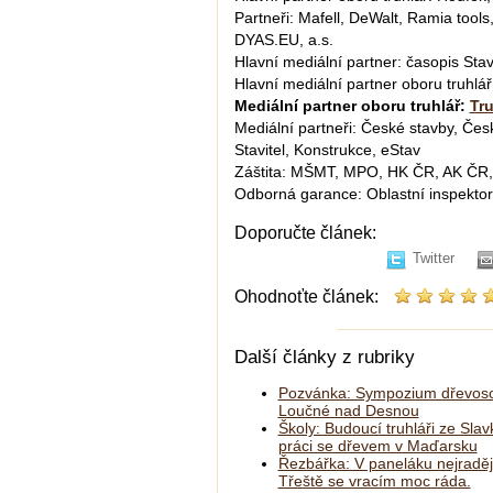
Partneři: Mafell, DeWalt, Ramia tools,
DYAS.EU, a.s.
Hlavní mediální partner: časopis Stav
Hlavní mediální partner oboru truhlá
Mediální partner oboru truhlář:
Tru
Mediální partneři: České stavby, Česk
Stavitel, Konstrukce, eStav
Záštita: MŠMT, MPO, HK ČR, AK ČR
Odborná garance: Oblastní inspektor
Doporučte článek:
Twitter
Ohodnoťte článek:
Další články z rubriky
Pozvánka: Sympozium dřevoso
Loučné nad Desnou
Školy: Budoucí truhláři ze Slav
práci se dřevem v Maďarsku
Řezbářka: V paneláku nejraděj
Třeště se vracím moc ráda.