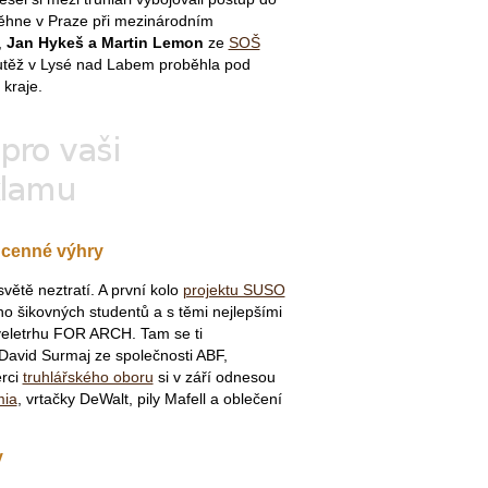
běhne v Praze při mezinárodním
,
Jan Hykeš a Martin Lemon
ze
SOŠ
utěž v Lysé nad Labem proběhla pod
kraje.
o cenné výhry
světě neztratí. A první kolo
projektu SUSO
o šikovných studentů a s těmi nejlepšími
a veletrhu FOR ARCH. Tam se ti
í David Surmaj ze společnosti ABF,
erci
truhlářského oboru
si v září odnesou
mia
, vrtačky DeWalt, pily Mafell a oblečení
y