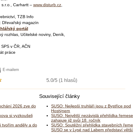
 s.r.o., Carhartt –
www.disturb.cz
,
ebnictví, TZB Info
ř: Dřevařský magazín
hlářský portál
ý rozhlas, Učitelské noviny, Deník,
, SPS v ČR, AČN
át práce
E-mailem
5.0/5
(1 hlasů)
Související články
chání 2026 zve do
SUSO: Nejlepší truhláři jsou z Bystřice pod
Hostýnem
kova si vyzkoušeli
SUSO: Největší nezávislá přehlídka řemese
zahajuje již svůj 18. ročník
i tvořím anděly a do
SUSO: Soutěžní přehlídka stavebních řeme
SUSO se v Lysé nad Labem představí větší