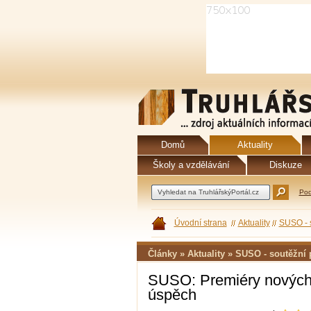
Domů
Aktuality
Školy a vzdělávání
Diskuze
Pod
Úvodní strana
Aktuality
SUSO - s
Články » Aktuality » SUSO - soutěžní 
SUSO: Premiéry nových 
úspěch