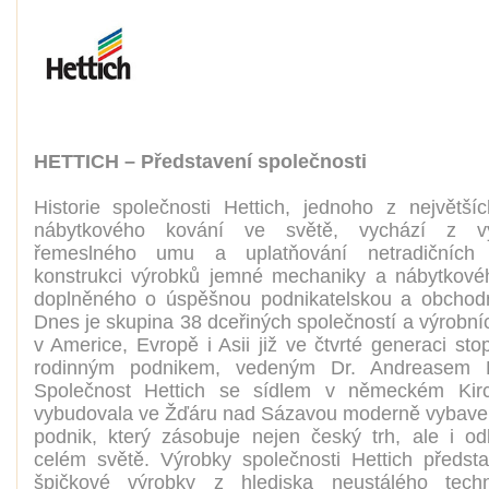
HETTICH – Představení společnosti
Historie společnosti Hettich, jednoho z největší
nábytkového kování ve světě, vychází z vyn
řemeslného umu a uplatňování netradičních
konstrukci výrobků jemné mechaniky a nábytkové
doplněného o úspěšnou podnikatelskou a obchodn
Dnes je skupina 38 dceřiných společností a výrobní
v Americe, Evropě i Asii již ve čtvrté generaci st
rodinným podnikem, vedeným Dr. Andreasem H
Společnost Hettich se sídlem v německém Kirc
vybudovala ve Žďáru nad Sázavou moderně vybave
podnik, který zásobuje nejen český trh, ale i od
celém světě. Výrobky společnosti Hettich předsta
špičkové výrobky z hlediska neustálého tech