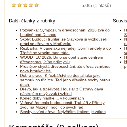
5.0/5
(1 hlasů)
Další články z rubriky
Souvis
Pozvánka: Sympozium dřevosochání 2026 zve do
H
Loučné nad Desnou
S
Školy: Budoucí truhláři ze Slavkova si vyzkoušeli
N
práci se dřevem v Maďarsku
o
Řezbářka: V paneláku nejraději tvořím anděly a do
H
Třeště se vracím moc ráda.
v
WOODTEC 2026: Brno se opět stane centrem
H
dřevozpracujícího průmyslu
H
Prostějov chystá dřevosochání. Ze dřeva vzniknou
p
nová broukoviště.
Dobrá práce: K řezbářství se dostal jako jako
samouk po třicítce. Teď jeho dřevěné sochy berou
dech.
Dřevo, lak a trpělivost. Houslař z Ostravy dává
nástrojům nový zvuk i vzhled
Konec doby hladké ... v koupelnách
Voňavé řemeslo budoucnosti. Truhláři z Přímky
zvou na Muzejní noc i do svých řad.
Stavby s vůní dřeva. Největším limitem je zákon