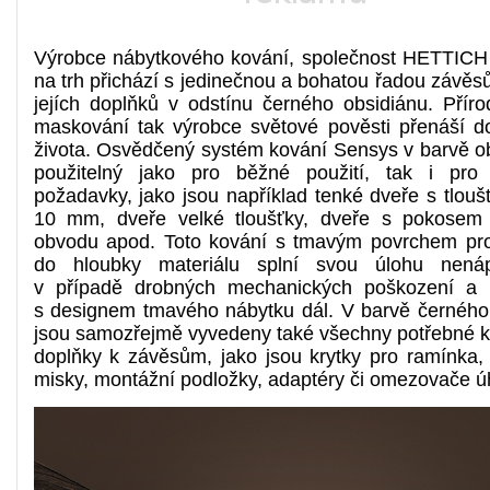
Výrobce nábytkového kování, společnost HETTICH
na trh přichází s jedinečnou a bohatou řadou závěs
jejích doplňků v odstínu černého obsidiánu. Přírod
maskování tak výrobce světové pověsti přenáší 
života. Osvědčený systém kování Sensys v barvě ob
použitelný jako pro běžné použití, tak i pro 
požadavky, jako jsou například tenké dveře s tlouš
10 mm, dveře velké tloušťky, dveře s pokosem
obvodu apod. Toto kování s tmavým povrchem pr
do hloubky materiálu splní svou úlohu nenáp
v případě drobných mechanických poškození a b
s designem tmavého nábytku dál. V barvě černého
jsou samozřejmě vyvedeny také všechny potřebné k
doplňky k závěsům, jako jsou krytky pro ramínka, 
misky, montážní podložky, adaptéry či omezovače ú