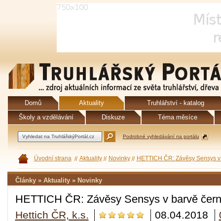
Domů
Aktuality
Truhlářství - katalog
Školy a vzdělávání
Diskuze
Téma měsíce
Podrobné vyhledávání na portálu
Úvodní strana
Aktuality
Novinky
HETTICH ČR: Závěsy Sensys v 
Články » Aktuality » Novinky
HETTICH ČR: Závěsy Sensys v barvě čern
Hettich ČR, k.s.
08.04.2018