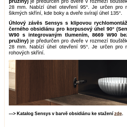
pružiny)
je předurčen pro dveře v rozmezí tlouště
28 mm. Nabízí úhel otevření 95°. Je určen pro
šikmých skříní, kde boky a dveře svírají úhel 135°.
Úhlový závěs Sensys s klipovou rychlomontáž
černého obsidiánu pro korpusový úhel 90° (Sen
W90 s integrovaným tlumením, 8669 W90 bez
pružiny)
je předurčen pro dveře v rozmezí tlouště
28 mm. Nabízí úhel otevření 95°. Je určen pro
rohových skříní.
---> Katalog Sensys v barvě obsidiánu ke stažení
zde
.