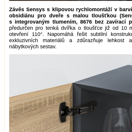
Závěs Sensys s klipovou rychlomontáží v barv
obsidiánu pro dveře s malou tloušťkou (Sen
s integrovaným tlumením, 8676 bez zavírací 
předurčen pro tenká dvířka o tloušťce již od 10
otevření 110°. Napomáhá řešit subtilní konstrukc
exkluzivních materiálů a zdůrazňuje lehkost a
nábytkových sestav.