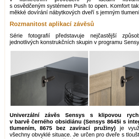
s osvědčeným systémem Push to open. Komfort tak
měkké dovírání nábytkových dveří s jemným tlumen
Rozmanitost aplikací závěsů
Série fotografií představuje nejčastější způso
jednotlivých konstrukčních skupin v programu Sensy
Univerzální závěs Sensys s klipovou rych
v barvě černého obsidiánu (Sensys 8645i s int
tlumením, 8675 bez zavírací pružiny)
je využi
všechny obvyklé situace. Je určen pro dveře s tlou