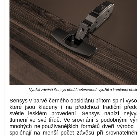
Využití závěsů Sensys přináší všestranné využití a komfortní obs
Sensys v barvě černého obsidiánu přitom splní vyso
které jsou kladeny i na předchozí tradiční pře
světle lesklém provedení. Sensys nabízí nejvy
tlumení ve své třídě. Ve srovnání s podobnými vý
mnohých nejpoužívanějších formátů dveří výrobci
spoléhají na menší počet závěsů při srovnatelném