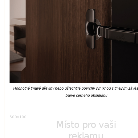
Hodnotné tmavé dřeviny nebo ušlechtilé povrchy vyniknou s tmavým závě
barvě černého obsidiánu