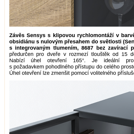
Závěs Sensys s klipovou rychlomontáží v barv
obsidiánu s nulovým přesahem do světlosti (Se
s integrovaným tlumením, 8687 bez zavírací 
předurčen pro dveře v rozmezí tlouštěk od 15 
Nabízí úhel otevření 165°. Je ideální pr
s požadavkem pohodlného přístupu do celého prosto
Úhel otevření lze zmenšit pomocí volitelného přísluš