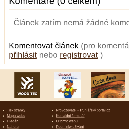
Komentáře (0 celkem)
Článek zatím nemá žádné kome
Komentovat článek
(pro komentá
přihlásit
nebo
registrovat
)
Tisk stránky
Provozovatel - Truhlářský portál.cz
Mapa webu
Kontaktní formulář
Hledání
O tomto webu
Nahoru
Podmínky užívání