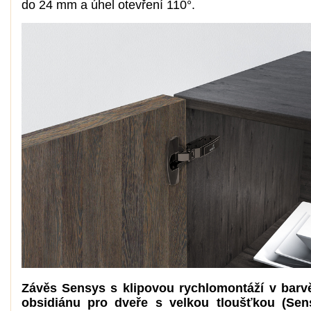
do 24 mm a úhel otevření 110°.
Závěs Sensys s klipovou rychlomontáží v barv
obsidiánu pro dveře s velkou tloušťkou (Sen