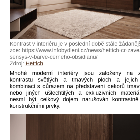
Kontrast v interiéru je v poslední době stále žádaněj
zde: https://www.infobydleni.cz/news/hettich-cr-zave
sensys-v-barve-cerneho-obsidianu/
Zdroj:
Hettich
Mnohé moderní interiéry jsou založeny na z
kontrastu světlých a tmavých ploch a jejich a
kombinaci s důrazem na představení dekorů tmav
nebo jiných ušlechtilých a exkluzivních materiá
nesmí být celkový dojem narušován kontrastně 
konstrukčními prvky.