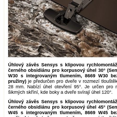
Úhlový závěs Sensys s klipovou rychlomontáž
černého obsidiánu pro korpusový úhel 30° (Sen
W30 s integrovaným tlumením, 8669 W30 bez
pružiny)
je předurčen pro dveře v rozmezí tlouště
28 mm. Nabízí úhel otevření 95°. Je určen pro
šikmých skříní, kde boky a dveře svírají úhel 120°.
Úhlový závěs Sensys s klipovou rychlomontáž
černého obsidiánu pro korpusový úhel 45° (Sen
W45 s integrovaným tlumením, 8669 W45 bez