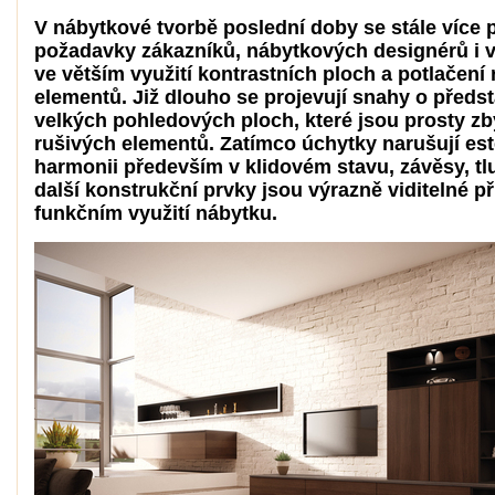
V nábytkové tvorbě poslední doby se stále více p
požadavky zákazníků, nábytkových designérů i 
ve větším využití kontrastních ploch a potlačení
elementů. Již dlouho se projevují snahy o předs
velkých pohledových ploch, které jsou prosty z
rušivých elementů. Zatímco úchytky narušují est
harmonii především v klidovém stavu, závěsy, tl
další konstrukční prvky jsou výrazně viditelné př
funkčním využití nábytku.