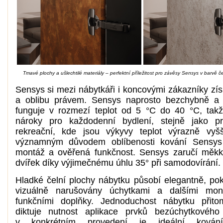
Tmavé plochy a ušlechtilé materiály – perfektní příležitost pro závěsy Sensys v barvě 
Sensys si mezi nábytkáři i koncovými zákazníky zís
a oblibu právem. Sensys naprosto bezchybně a 
funguje v rozmezí teplot od 5 °C do 40 °C, tak
nároky pro každodenní bydlení, stejně jako pr
rekreační, kde jsou výkyvy teplot výrazně vyš
významným důvodem oblíbenosti kování Sensys 
montáž a ověřená funkčnost. Sensys zaručí měkk
dvířek díky výjimečnému úhlu 35° při samodovírání.
Hladké čelní plochy nábytku působí elegantně, po
vizuálně narušovány úchytkami a dalšími mon
funkčními doplňky. Jednoduchost nábytku přito
diktuje nutnost aplikace prvků bezúchytkového 
v konkrétním provedení je ideální kován