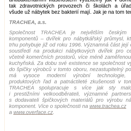
tak zdravotnických provozech či školách a úřa
všude už nábytek bez bakterií mají. Jak je na tom t
TRACHEA, a.s.
Společnost TRACHEA je největším českým 
komponentů – dvířek pro nábytkářský průmysl, k
trhu pohybuje již od roku 1996. Významná část její 
soustředí na produkci nábytkových dvířek pro cel
včetně komerčních prostorů, více méně zaměřenou
kuchyňská. Za dobu své existence se společnost v
do špičky výrobců v tomto oboru, nezastupitelný po
má vysoce moderní výrobní technologie, o
produktových řad a patnáctileté zkušenosti v to
TRACHEA spolupracuje s více jak sty maloo
i prestižními velkoodběrateli, významné partnerst
s dodavateli špičkových materiálů pro výrobu n
komponent. Více o společnosti na
www.trachea.cz
a
www.overface.cz
.