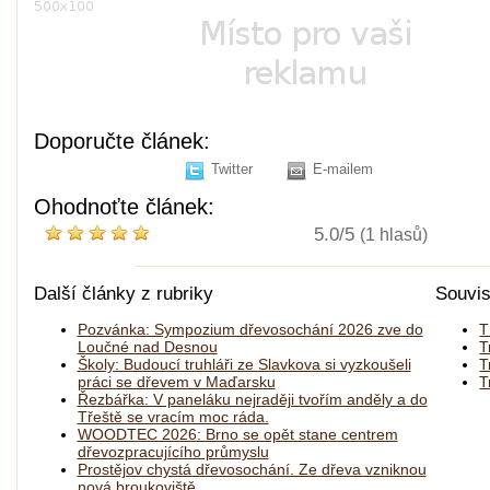
Doporučte článek:
Twitter
E-mailem
Ohodnoťte článek:
5.0/5
(1 hlasů)
Další články z rubriky
Souvis
Pozvánka: Sympozium dřevosochání 2026 zve do
T
Loučné nad Desnou
T
Školy: Budoucí truhláři ze Slavkova si vyzkoušeli
T
práci se dřevem v Maďarsku
T
Řezbářka: V paneláku nejraději tvořím anděly a do
Třeště se vracím moc ráda.
WOODTEC 2026: Brno se opět stane centrem
dřevozpracujícího průmyslu
Prostějov chystá dřevosochání. Ze dřeva vzniknou
nová broukoviště.