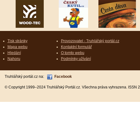
Tisk stránky
Provozovatel - Truhlářský portál.cz
Mapa webu
Kontaktní formulář
Hledání
O tomto webu
Nahoru
Podmínky užívání
Truhlářský portál.cz na:
Facebook
© Copyright 1999–2024 Truhlářský Portál.cz. Všechna práva vyhrazena. ISSN 2