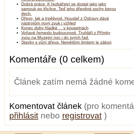
Dobrá práce: K řezbářství se dostal jako jako
samouk po třicítce. Teď jeho dřevěné sochy berou
dech.
Dřevo, lak a trpělivost. Houslař z Ostravy dává
nástrojům nový zvuk i vzhled
Konec doby hladké ... v koupelnách
Voňavé řemeslo budoucnosti. Truhláři z Přímky
zvou na Muzejní noc i do svých řad.
Stavby s vůní dřeva. Největším limitem je zákon
Komentáře (0 celkem)
Článek zatím nemá žádné kome
Komentovat článek
(pro komentá
přihlásit
nebo
registrovat
)