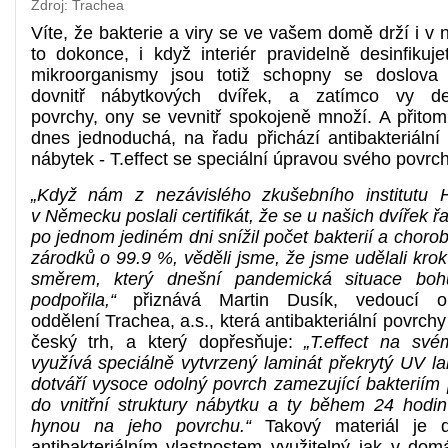
Zdroj: Trachea
Víte, že bakterie a viry se ve vašem domě drží i v
to dokonce, i když interiér pravidelně desinfikuj
mikroorganismy jsou totiž schopny se doslova 
dovnitř nábytkových dvířek, a zatímco vy desi
povrchy, ony se vevnitř spokojeně množí. A přito
dnes jednoduchá, na řadu přichází antibakteriální
nábytek - T.effect se speciální úpravou svého povrc
„Když nám z nezávislého zkušebního institutu 
v Německu poslali certifikát, že se u našich dvířek řa
po jednom jediném dni snížil počet bakterií a chor
zárodků o 99.9 %, věděli jsme, že jsme udělali kro
směrem, který dnešní pandemická situace bohu
podpořila,“
přiznává
Martin Dusík, vedoucí o
oddělení Trachea, a.s., která antibakteriální povrchy
český trh, a který dopřesňuje:
„T.effect na sv
využívá speciálně vytvrzený laminát překrytý UV la
dotváří vysoce odolný povrch zamezující bakteriím 
do vnitřní struktury nábytku a ty během 24 hodin
hynou na jeho povrchu.“
Takový materiál je 
antibakteriálním vlastnostem využitelný jak v dom