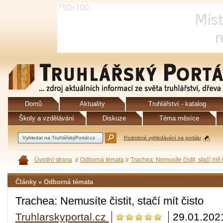
Domů
Aktuality
Truhlářství - katalog
Školy a vzdělávání
Diskuze
Téma měsíce
Podrobné vyhledávání na portálu
Úvodní strana
Odborná témata
Trachea: Nemusíte čistit, stačí mít 
Články » Odborná témata
Trachea: Nemusíte čistit, stačí mít čisto
Truhlarskyportal.cz
29.01.202