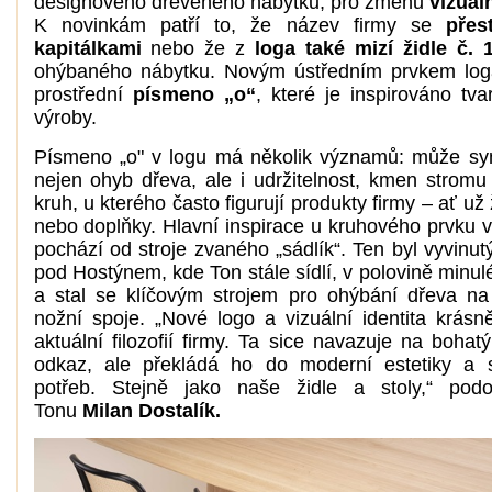
designového dřevěného nábytku, pro změnu
vizuáln
K novinkám patří to, že název firmy se
přes
kapitálkami
nebo že z
loga také mizí židle č. 
ohýbaného nábytku. Novým ústředním prvkem log
prostřední
písmeno „o“
, které je inspirováno tva
výroby.
Písmeno „o" v logu má několik významů: může sy
nejen ohyb dřeva, ale i udržitelnost, kmen stromu 
kruh, u kterého často figurují produkty firmy – ať už ž
nebo doplňky. Hlavní inspirace u kruhového prvku v
pochází od stroje zvaného „sádlík“. Ten byl vyvinutý
pod Hostýnem, kde Ton stále sídlí, v polovině minulé
a stal se klíčovým strojem pro ohýbání dřeva n
nožní spoje. „Nové logo a vizuální identita krásn
aktuální filozofií firmy. Ta sice navazuje na bohatý
odkaz, ale překládá ho do moderní estetiky a 
potřeb. Stejně jako naše židle a stoly,“ podot
Tonu
Milan Dostalík.