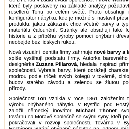
které byly postaveny na základě analýzy požadav
resellerů Tonu po celém světě. Proto obsahují in
konfigurátor nábytku, kde je možné si nastavit přes
produktu, jakou zákazník chce včetně barvy a typ
materiálu čalounění. Stránky ale obsahují také fo
historie a z příběhu výroby pomocí ohýbání dřeva
neobejde bez lidských rukou.
Nová vizuální identita firmy zahrnuje
nové barvy a l
spíše vystihují podstatu firmy. Autorka barevného
designérka
Zuzana Piliarová
, hledala inspiraci pří
společnosti. Vybrala barvy, které odrážejí charakt
modrou podle triček svých kolegů v továrně, cihl
budov starého závodu a zelenou se žlutou pod
přírody.
Společnost
Ton
vznikla v roce 1861 založením t
výrobu ohýbaného nábytku v Bystřici pod Host
založil německý inovátor
Michael Thonet
svo
továrnu na Moravě společně se svými syny, kteří po
pokračovali v rozvoji společnosti. Továrna v By
Hostýnem vyrábí ohýbaný nábytek na jednom mís