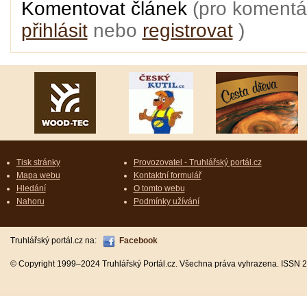
Komentovat článek
(pro komentá
přihlásit
nebo
registrovat
)
Tisk stránky
Provozovatel - Truhlářský portál.cz
Mapa webu
Kontaktní formulář
Hledání
O tomto webu
Nahoru
Podmínky užívání
Truhlářský portál.cz na:
Facebook
© Copyright 1999–2024 Truhlářský Portál.cz. Všechna práva vyhrazena. ISSN 2