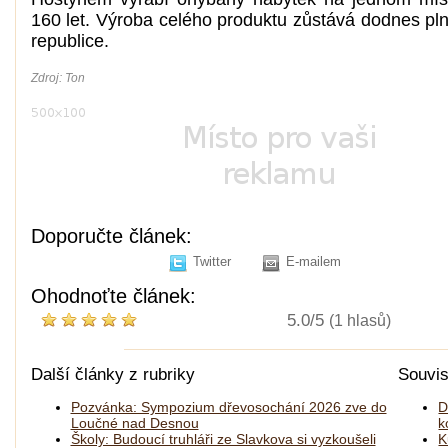
160 let. Výroba celého produktu zůstává dodnes pl
republice.
Zdroj: Ton
Doporučte článek:
Twitter
E-mailem
Ohodnoťte článek:
5.0/5
(1 hlasů)
Další články z rubriky
Souvis
Pozvánka: Sympozium dřevosochání 2026 zve do
D
Loučné nad Desnou
k
Školy: Budoucí truhláři ze Slavkova si vyzkoušeli
K