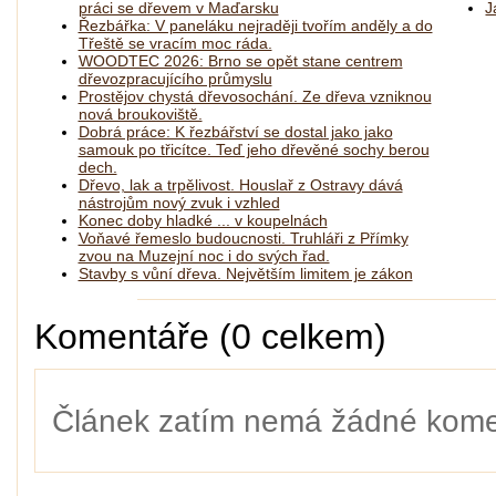
práci se dřevem v Maďarsku
J
Řezbářka: V paneláku nejraději tvořím anděly a do
Třeště se vracím moc ráda.
WOODTEC 2026: Brno se opět stane centrem
dřevozpracujícího průmyslu
Prostějov chystá dřevosochání. Ze dřeva vzniknou
nová broukoviště.
Dobrá práce: K řezbářství se dostal jako jako
samouk po třicítce. Teď jeho dřevěné sochy berou
dech.
Dřevo, lak a trpělivost. Houslař z Ostravy dává
nástrojům nový zvuk i vzhled
Konec doby hladké ... v koupelnách
Voňavé řemeslo budoucnosti. Truhláři z Přímky
zvou na Muzejní noc i do svých řad.
Stavby s vůní dřeva. Největším limitem je zákon
Komentáře (0 celkem)
Článek zatím nemá žádné kome