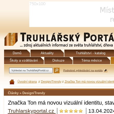
Domů
Aktuality
Truhlářství - katalog
Školy a vzdělávání
Diskuze
Téma měsíce
Podrobné vyhledávání na portálu
Úvodní strana
Design/Trendy
Značka Ton má novou vizuální identi
Články » Design/Trendy
Značka Ton má novou vizuální identitu, sta
Truhlarskyportal.cz
13.04.202