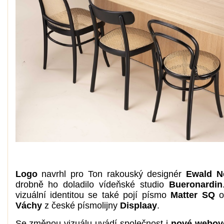
Logo
navrhl pro Ton rakouský designér
Ewald N
drobně ho doladilo vídeňské studio
Bueronardin
vizuální identitou se také pojí písmo
Matter SQ
Váchy
z české písmolijny
Displaay
.
Se změnou vizuálu uvádí společnost i
nové webov