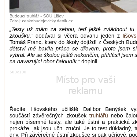
Budoucí truhlář - SOU Lišov
Zdroj: ceskobudejovicky.denik.cz
„Testy už mám za sebou, teď ještě zvládnout tu 
zkoušku,"
dodával si včera odvahu jeden z
lišov
Tomáš Franc, který do školy dojíždí z Českých Bud
dětství mě bavila práce se dřevem, proto jsem si 
vybral. Ale se školou ještě nekončím, přihlásil jsem 
na navazující obor čalouník,"
doplnil.
Ředitel lišovského učiliště Dalibor Benýšek vys
součástí závěrečných zkoušek
truhlářů
nebo čalou
nejen písemné testy, ale také ústní a praktická z
prokáže, jak jsou učni zruční. Je to test důkladný, trv
dny. Při závěrečné ústní zkoušce si pak učňové, po