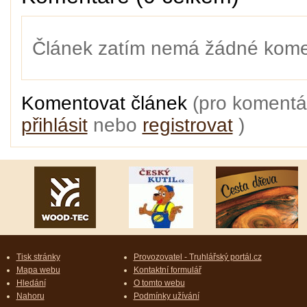
Článek zatím nemá žádné kome
Komentovat článek
(pro komentá
přihlásit
nebo
registrovat
)
Tisk stránky
Provozovatel - Truhlářský portál.cz
Mapa webu
Kontaktní formulář
Hledání
O tomto webu
Nahoru
Podmínky užívání