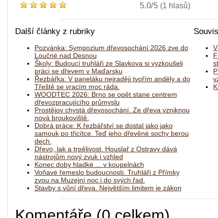
5.0/5
(1 hlasů)
Další články z rubriky
Souvis
Pozvánka: Sympozium dřevosochání 2026 zve do
V
Loučné nad Desnou
F
Školy: Budoucí truhláři ze Slavkova si vyzkoušeli
s
práci se dřevem v Maďarsku
P
Řezbářka: V paneláku nejraději tvořím anděly a do
v
Třeště se vracím moc ráda.
K
WOODTEC 2026: Brno se opět stane centrem
dřevozpracujícího průmyslu
Prostějov chystá dřevosochání. Ze dřeva vzniknou
nová broukoviště.
Dobrá práce: K řezbářství se dostal jako jako
samouk po třicítce. Teď jeho dřevěné sochy berou
dech.
Dřevo, lak a trpělivost. Houslař z Ostravy dává
nástrojům nový zvuk i vzhled
Konec doby hladké ... v koupelnách
Voňavé řemeslo budoucnosti. Truhláři z Přímky
zvou na Muzejní noc i do svých řad.
Stavby s vůní dřeva. Největším limitem je zákon
Komentáře (0 celkem)