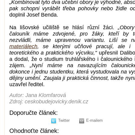
„Kombinovat tyto dva učební obory je výhodné, abso
pak schopni vyrábět třeba pohovky nebo židle o
doplnil Josef Benda.
Na lišovské učiliště se hlásí různí žáci.
„Obory
čalouník máme zdvojené, pro žáky, kteří by t
nezvládli, máme upravenou variantu. Liší se n
materiálech
, se kterými učňové pracují, ale i
teoretického a praktického výcviku,"
upřesnil Dalib
a dodal, že o studium truhlářského i čalounického 
zájem.
„Nyní máme na navazujícím čalounic
dokonce i jednu studentku, která vystudovala na vy
dějiny umění. Zaujala ji praktická činnost, takže nyní
uzavřel ředitel.
Autor: Jana Klomfarová
Zdroj: ceskobudejovicky.denik.cz
Doporučte článek:
Twitter
E-mailem
Ohodnoťte článek: