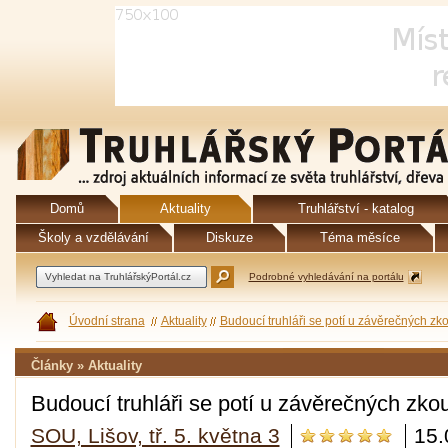
Domů
Aktuality
Truhlářství - katalog
Školy a vzdělávání
Diskuze
Téma měsíce
Podrobné vyhledávání na portálu
Úvodní strana
Aktuality
Budoucí truhláři se potí u závěrečných zk
Články » Aktuality
Budoucí truhláři se potí u závěrečných zko
SOU, Lišov, tř. 5. května 3
15.