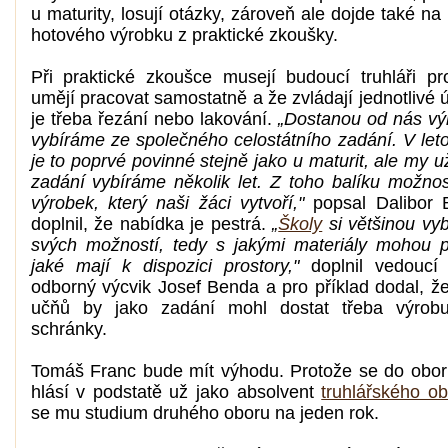
u maturity, losují otázky, zároveň ale dojde také n
hotového výrobku z praktické zkoušky.
Při praktické zkoušce musejí budoucí truhláři pr
umějí pracovat samostatně a že zvládají jednotlivé 
je třeba řezání nebo lakování.
„Dostanou od nás výk
vybíráme ze společného celostátního zadání. V let
je to poprvé povinné stejně jako u maturit, ale my 
zadání vybíráme několik let. Z toho balíku možnos
výrobek, který naši žáci vytvoří,"
popsal Dalibor 
doplnil, že nabídka je pestrá.
„
Školy
si většinou vyb
svých možností, tedy s jakými materiály mohou p
jaké mají k dispozici prostory,"
doplnil vedoucí 
odborný výcvik Josef Benda a pro příklad dodal, že
učňů by jako zadání mohl dostat třeba výrobu
schránky.
Tomáš Franc bude mít výhodu. Protože se do obor
hlásí v podstatě už jako absolvent
truhlářského o
se mu studium druhého oboru na jeden rok.