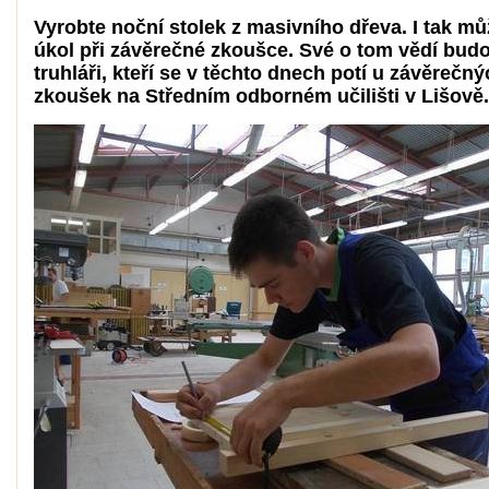
Vyrobte noční stolek z masivního dřeva. I tak mů
úkol při závěrečné zkoušce. Své o tom vědí bud
truhláři, kteří se v těchto dnech potí u závěrečný
zkoušek na Středním odborném učilišti v Lišově.